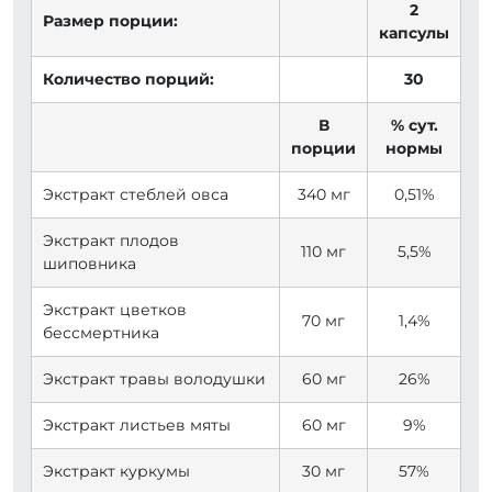
2
Размер порции:
капсулы
Количество порций:
30
В
% сут.
порции
нормы
Экстракт стеблей овса
340 мг
0,51%
Экстракт плодов
110 мг
5,5%
шиповника
Экстракт цветков
70 мг
1,4%
бессмертника
Экстракт травы володушки
60 мг
26%
Экстракт листьев мяты
60 мг
9%
Экстракт куркумы
30 мг
57%