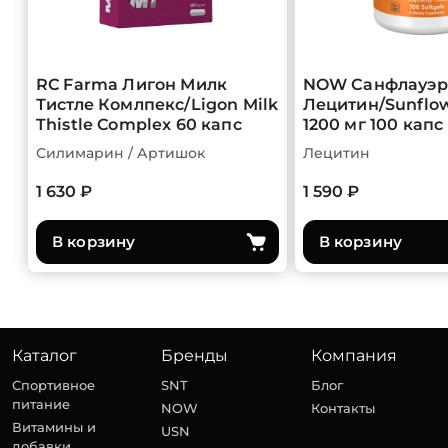
RC Farma Лигон Милк
NOW Санфлауэр
Тистле Комлпекс/Ligon Milk
Лецитин/Sunflow
Thistle Complex 60 капс
1200 мг 100 капс
Силимарин / Артишок
Лецитин
1 630 ₽
1 590 ₽
В корзину
В корзину
Каталог
Бренды
Компания
Спортивное
SNT
Блог
питание
NOW
Контакты
Витамины и
USN
добавки