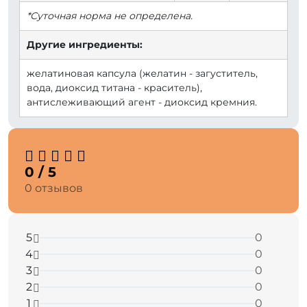
*Суточная норма не определена.
Другие ингредиенты:
желатиновая капсула (желатин - загуститель,
вода, диоксид титана - краситель),
антислеживающий агент - диоксид кремния.
0 / 5
0 отзывов
5
0
4
0
3
0
2
0
1
0