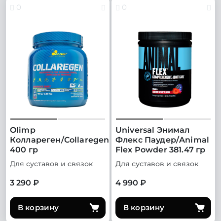
0
0
Olimp
Universal Энимал
Коллареген/Collaregen
Флекс Паудер/Animal
400 гр
Flex Powder 381.47 гр
Для суставов и связок
Для суставов и связок
3 290 ₽
4 990 ₽
В корзину
В корзину