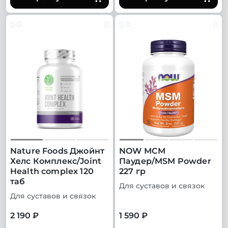
0
0
Nature Foods Джойнт
NOW МСМ
Хелс Комплекс/Joint
Паудер/MSM Powder
Health complex 120
227 гр
таб
Для суставов и связок
Для суставов и связок
2 190 ₽
1 590 ₽