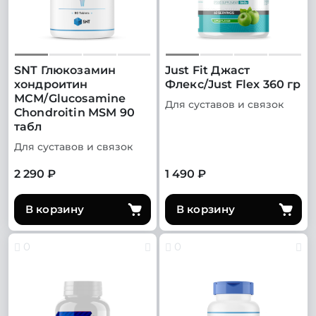
SNT Глюкозамин
Just Fit Джаст
хондроитин
Флекс/Just Flex 360 гр
МСМ/Glucosamine
Для суставов и связок
Chondroitin MSM 90
табл
Для суставов и связок
2 290 ₽
1 490 ₽
В корзину
В корзину
0
0