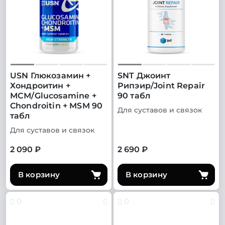
USN Глюкозамин +
SNT Джоинт
Хондроитин +
Рипэир/Joint Repair
МСМ/Glucosamine +
90 табл
Chondroitin + MSM 90
Для суставов и связок
табл
Для суставов и связок
2 090 ₽
2 690 ₽
В корзину
В корзину
0
0