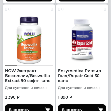
0
0
NOW Экстракт
Enzymedica Рипэир
Босвеллии/Boswellia
Голд/Repair Gold 30
Extract 90 софтг капс
капс
Для суставов и связок
Для суставов и связок
2 390 ₽
1 890 ₽
В корзину
В корзину