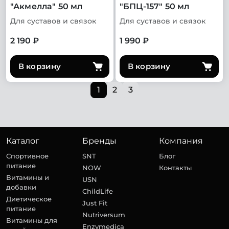
"Акмелла" 50 мл
"БПЦ-157" 50 мл
Для суставов и связок
Для суставов и связок
2 190 ₽
1 990 ₽
В корзину
В корзину
1
2
3
Каталог
Бренды
Компания
Спортивное
SNT
Блог
питание
NOW
Контакты
Витамины и
USN
добавки
ChildLife
Диетическое
Just Fit
питание
Nutriversum
Витамины для
Enzymedica