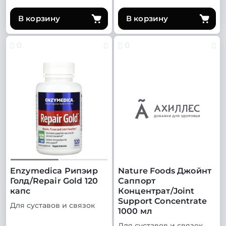
В корзину
В корзину
0
0
Enzymedica Рипэир
Nature Foods Джойнт
Голд/Repair Gold 120
Саппорт
капс
Концентрат/Joint
Support Concentrate
Для суставов и связок
1000 мл
Для суставов и связок