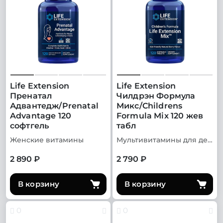
Life Extension
Life Extension
Пренатал
Чилдрэн Формула
Адвантедж/Prenatal
Микс/Childrens
Advantage 120
Formula Mix 120 жев
софтгель
табл
Женские витамины
Мультивитамины для детей
2 890 ₽
2 790 ₽
В корзину
В корзину
0
0