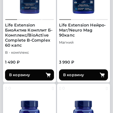
Life Extension
Life Extension Нейро-
БиоАктив Комплит Б-
Маг/Neuro Mag
Комплекс/BioActive
90капс
Complete B-Complex
Магний
60 капс
B - комплекс
1 490 ₽
3 990 ₽
В корзину
В корзину
0
0