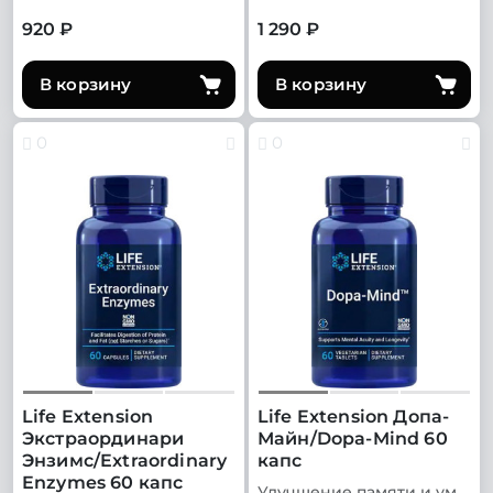
920 ₽
1 290 ₽
В корзину
В корзину
0
0
Life Extension
Life Extension Допа-
Экстраординари
Майн/Dopa-Mind 60
Энзимс/Extraordinary
капс
Enzymes 60 капс
Улучшение памяти и умственной деятельности