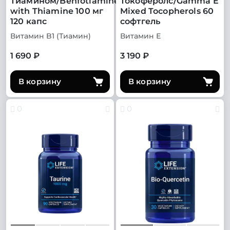
Тиамином/Benfotiamine
Токоферолс/Gamma E
with Thiamine 100 мг
Mixed Tocopherols 60
120 капс
софтгель
Витамин B1 (Тиамин)
Витамин Е
1 690 ₽
3 190 ₽
В корзину
В корзину
0
0