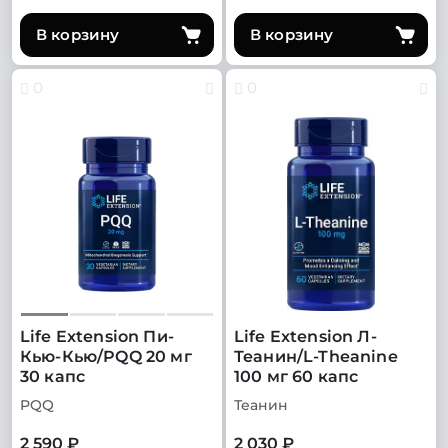
В корзину
В корзину
0
0
Life Extension Пи-
Life Extension Л-
Кью-Кью/PQQ 20 мг
Теанин/L-Theanine
30 капс
100 мг 60 капс
PQQ
Теанин
2 590 ₽
2 030 ₽