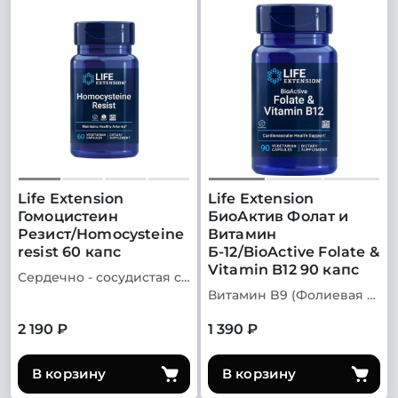
Life Extension
Life Extension
Гомоцистеин
БиоАктив Фолат и
Резист/Homocysteine
Витамин
resist 60 капс
Б-12/BioActive Folate &
Vitamin B12 90 капс
Сердечно - сосудистая система
Витамин B9 (Фолиевая кислота)
2 190 ₽
1 390 ₽
В корзину
В корзину