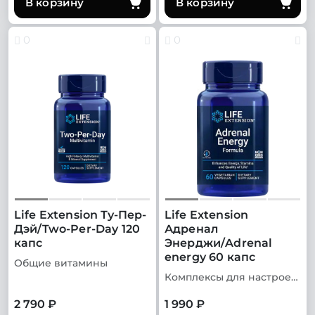
В корзину
В корзину
0
0
Life Extension Ту-Пер-
Life Extension
Дэй/Two-Per-Day 120
Адренал
капс
Энерджи/Adrenal
energy 60 капс
Общие витамины
Комплексы для настроения
2 790 ₽
1 990 ₽