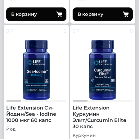
В корзину
В корзину
0
0
Life Extension Си-
Life Extension
Йодин/Sea - Iodine
Куркумин
1000 мкг 60 капс
Элит/Curcumin Elite
30 капс
Йод
Куркумин