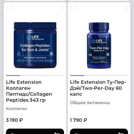
0
0
Life Extension
Life Extension Ту-Пер-
Коллаген
Дэй/Two-Per-Day 60
Пептидс/Collagen
капс
Peptides 343 гр
Общие витамины
Коллаген
3 190 ₽
1 790 ₽