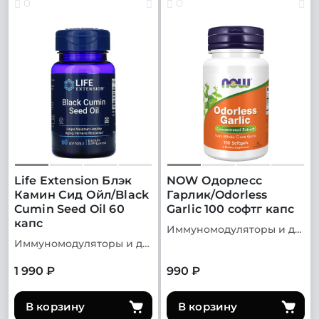
0
0
Life Extension Блэк
NOW Одорлесс
Камин Сид Ойл/Black
Гарлик/Odorless
Cumin Seed Oil 60
Garlic 100 софтг капс
капс
Иммуномодуляторы и добавки для иммунитета
Иммуномодуляторы и добавки для иммунитета
1 990 ₽
990 ₽
В корзину
В корзину