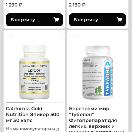
1 290 ₽
2 190 ₽
В корзину
В корзину
0
0
California Gold
Березовый мир
Nutrition Эпикор 500
"Тубелон"
мг 30 капс
Фитопрепарат для
легких, верхних и
Иммуномодуляторы и добавки для иммунитета