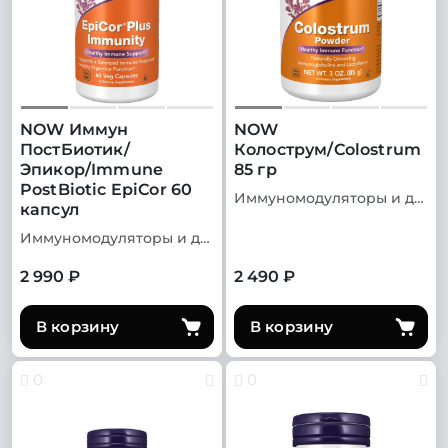
NOW Иммун
NOW
ПостБиотик/
Колострум/Colostrum
Эпикор/Immune
85 гр
PostBiotic EpiCor 60
Иммуномодуляторы и добавки для иммунитета
капсул
Иммуномодуляторы и добавки для иммунитета
2 990 ₽
2 490 ₽
В корзину
В корзину
0
0