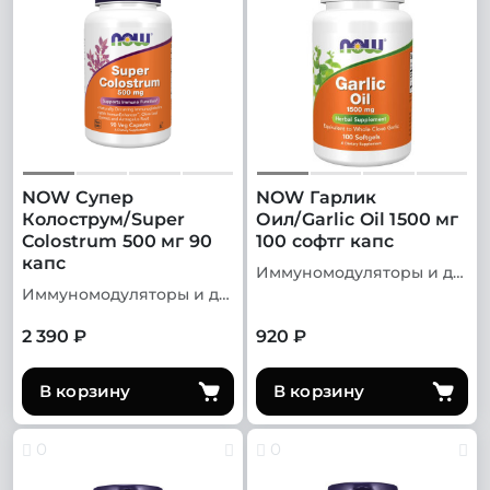
NOW Супер
NOW Гарлик
Колострум/Super
Оил/Garlic Oil 1500 мг
Colostrum 500 мг 90
100 софтг капс
капс
Иммуномодуляторы и добавки для иммунитета
Иммуномодуляторы и добавки для иммунитета
2 390 ₽
920 ₽
В корзину
В корзину
0
0