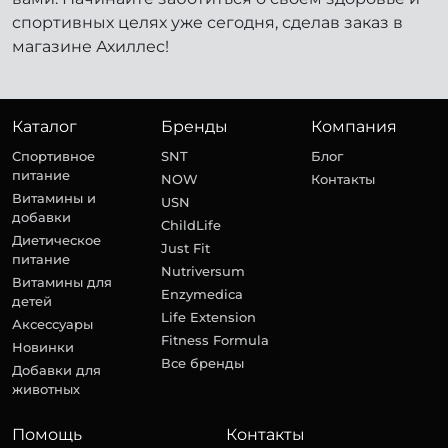
спортивных целях уже сегодня, сделав заказ в
магазине Ахиллес!
Каталог
Бренды
Компания
Спортивное
SNT
Блог
питание
NOW
Контакты
Витамины и
USN
добавки
ChildLife
Диетическое
Just Fit
питание
Nutriversum
Витамины для
Enzymedica
детей
Life Extension
Аксессуары
Fitness Formula
Новинки
Все бренды
Добавки для
животных
Помощь
Контакты