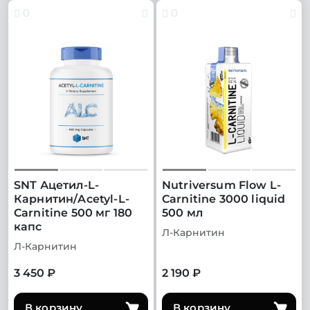
0
0
SNT Ацетил-L-
Nutriversum Flow L-
Карнитин/Acetyl-L-
Carnitine 3000 liquid
Carnitine 500 мг 180
500 мл
капс
Л-Карнитин
Л-Карнитин
3 450 ₽
2 190 ₽
В корзину
В корзину