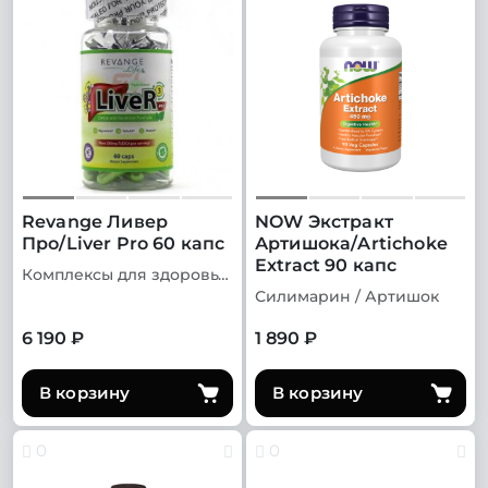
Revange Ливер
NOW Экстракт
Про/Liver Pro 60 капс
Артишока/Artichoke
Extract 90 капс
Комплексы для здоровья печени
Силимарин / Артишок
6 190 ₽
1 890 ₽
В корзину
В корзину
0
0