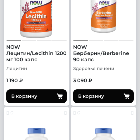
NOW
NOW
Лецитин/Lecithin 1200
Берберин/Berberine
мг 100 капс
90 капс
Лецитин
Здоровье печени
1 190 ₽
3 090 ₽
В корзину
В корзину
0
0