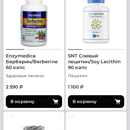
Enzymedica
SNT Соевый
Берберин/Berberine
лецитин/Soy Lecithin
60 капс
90 капс
Здоровье печени
Лецитин
2 590 ₽
1 100 ₽
В корзину
В корзину
0
0