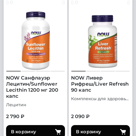
0
0
NOW Санфлауэр
NOW Ливер
Лецитин/Sunflower
Рифреш/Liver Refresh
Lecithin 1200 мг 200
90 капс
капс
Комплексы для здоровья печени
Лецитин
2 790 ₽
2 090 ₽
В корзину
В корзину