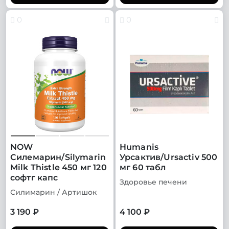
0
0
NOW
Humanis
Силемарин/Silymarin
Урсактив/Ursactiv 500
Milk Thistle 450 мг 120
мг 60 табл
софтг капс
Здоровье печени
Силимарин / Артишок
3 190 ₽
4 100 ₽