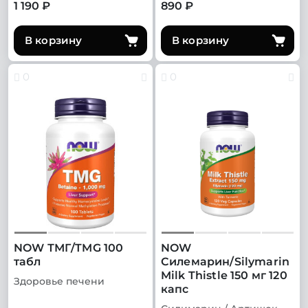
1 190 ₽
890 ₽
В корзину
В корзину
0
0
NOW ТМГ/TMG 100
NOW
табл
Силемарин/Silymarin
Milk Thistle 150 мг 120
Здоровье печени
капс