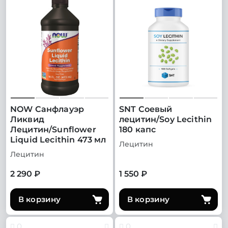
NOW Санфлауэр
SNT Соевый
Ликвид
лецитин/Soy Lecithin
Лецитин/Sunflower
180 капс
Liquid Lecithin 473 мл
Лецитин
Лецитин
2 290 ₽
1 550 ₽
В корзину
В корзину
0
0