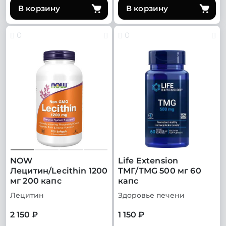
В корзину
В корзину
0
0
NOW
Life Extension
Лецитин/Lecithin 1200
ТМГ/TMG 500 мг 60
мг 200 капс
капс
Лецитин
Здоровье печени
2 150 ₽
1 150 ₽