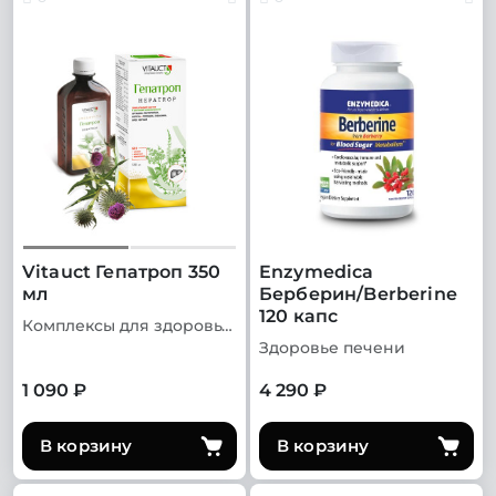
Vitauct Гепатроп 350
Enzymedica
мл
Берберин/Berberine
120 капс
Комплексы для здоровья печени
Здоровье печени
1 090 ₽
4 290 ₽
В корзину
В корзину