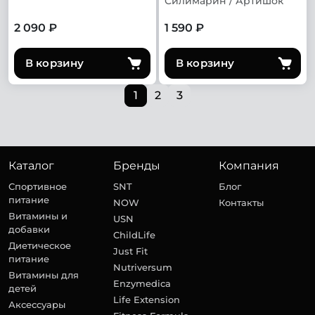
Силимарин / Артишок
2 090 ₽
1 590 ₽
В корзину
В корзину
1
2
3
Каталог
Бренды
Компания
Спортивное
SNT
Блог
питание
NOW
Контакты
Витамины и
USN
добавки
ChildLife
Диетическое
Just Fit
питание
Nutriversum
Витамины для
Enzymedica
детей
Life Extension
Аксессуары