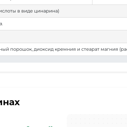
кислоты в виде цинарина)
.
ный порошок, диоксид кремния и стеарат магния (р
инах