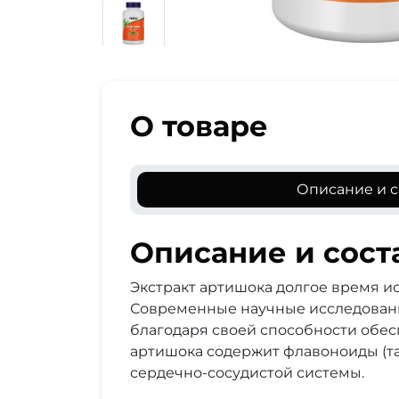
О товаре
Описание и с
Описание и сост
Экстракт артишока долгое время и
Современные научные исследовани
благодаря своей способности обес
артишока содержит флавоноиды (та
сердечно-сосудистой системы.