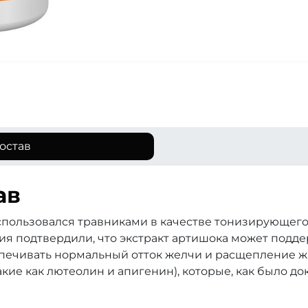
остав
ав
спользовался травниками в качестве тонизирующего
я подтвердили, что экстракт артишока может подд
печивать нормальный отток желчи и расщепление жир
кие как лютеолин и апигенин), которые, как было д