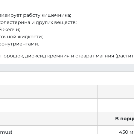
визирует работу кишечника;
холестерина и других веществ;
й желчи;
очной жидкости;
ронутриентами.
 порошок, диоксид кремния и стеарат магния (расти
В порц
ymus)
450 м