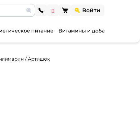
Войти
иетическое питание
Витамины и добавки
Витами
илимарин / Артишок