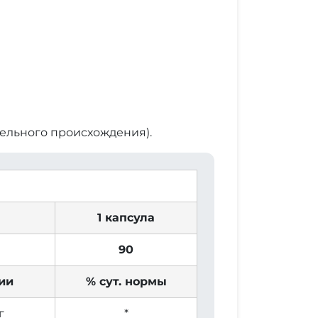
тельного происхождения).
1 капсула
90
ии
% сут. нормы
г
*