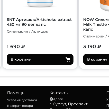
SNT Артишок/Artichoke extract
NOW Силема
450 мг 90 вег капс
Milk Thistle
капс
Силимарин / Артишок
Силимарин /
1 690 ₽
3 190 ₽
В корзину
В корзину
Помощь
Контакты
П
Адрес
Х
Условия доставки
г. Сургут, Проспект
П
Возврат товара