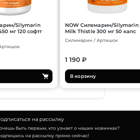
рин/Silymarin
NOW Силемарин/Silymarin
 450 мг 120 софтг
Milk Thistle 300 мг 50 капс
Силимарин / Артишок
 Артишок
1 190 ₽
В корзину
одписаться на рассылку
очешь быть первым, кто узнает о наших новинках?
одпишись на рассылку прямо сейчас!