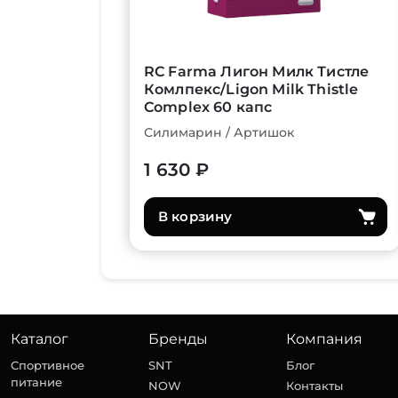
RC Farma Лигон Милк Тистле
Комлпекс/Ligon Milk Thistle
Complex 60 капс
Силимарин / Артишок
1 630 ₽
В корзину
Каталог
Бренды
Компания
Спортивное
SNT
Блог
питание
NOW
Контакты