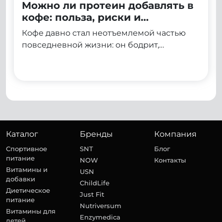
Можно ли протеин добавлять в
кофе: польза, риски и
правильные способы
Кофе давно стал неотъемлемой частью
приготовления
повседневной жизни: он бодрит,
улучшает концентрацию и помогает
начать день с нужного настроя. Протеин, в
свою очередь, ассоциируется со спортом,
восстановлением и правильным
питанием. Неудивительно, что многие
задумываются: можно ли объединить эти
два продукта в одном напитке и получить
Каталог
Бренды
Компания
двойную пользу?
Спортивное
SNT
Блог
питание
NOW
Контакты
Витамины и
USN
добавки
ChildLife
Диетическое
Just Fit
питание
Nutriversum
Витамины для
Enzymedica
детей