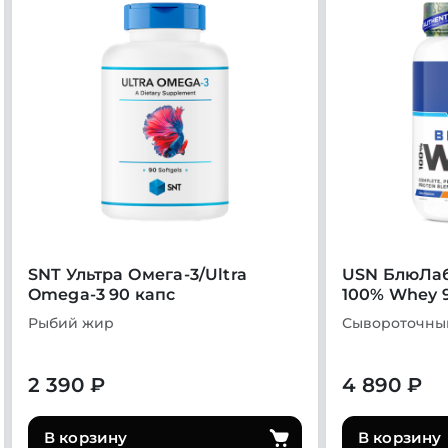
SNT Ультра Омега-3/Ultra
USN БлюЛаб
Omega-3 90 капс
100% Whey 
Рыбий жир
Сывороточны
2 390 ₽
4 890 ₽
В корзину
В корзину