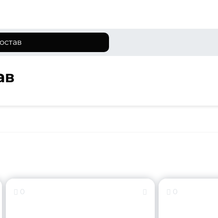
остав
ав
0
0