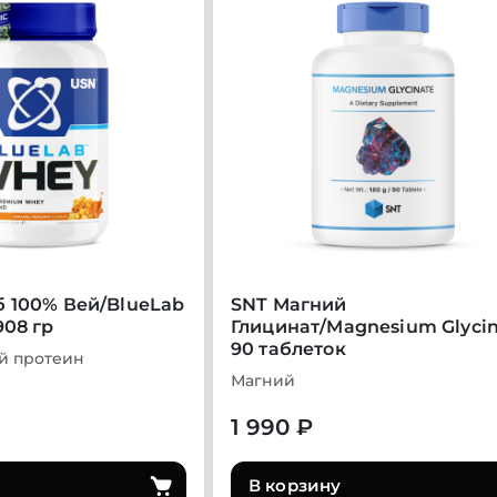
 100% Вей/BlueLab
SNT Магний
908 гр
Глицинат/Magnesium Glyci
90 таблеток
й протеин
Магний
1 990 ₽
В корзину