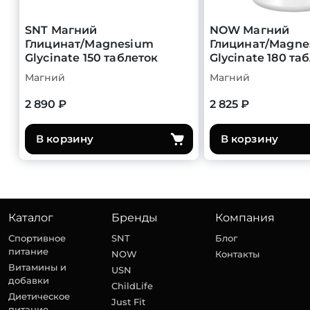
SNT Магний
NOW Магний
Глицинат/Magnesium
Глицинат/Magne
Glycinate 150 таблеток
Glycinate 180 та
Магний
Магний
2 890 ₽
2 825 ₽
В корзину
В корзину
Каталог
Бренды
Компания
Спортивное
SNT
Блог
питание
NOW
Контакты
Витамины и
USN
добавки
ChildLife
Диетическое
Just Fit
питание