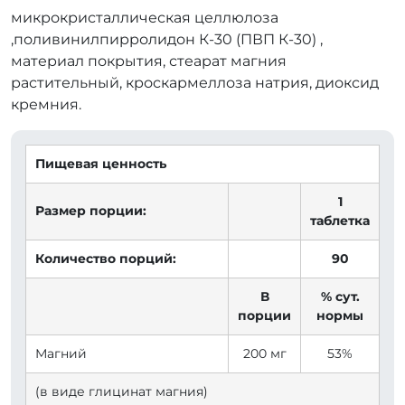
микрокристаллическая целлюлоза
,поливинилпирролидон К-30 (ПВП К-30) ,
материал покрытия, стеарат магния
растительный, кроскармеллоза натрия, диоксид
кремния.
Пищевая ценность
1
Размер порции:
таблетка
Количество порций:
90
В
% сут.
порции
нормы
Магний
200 мг
53%
(в виде глицинат магния)