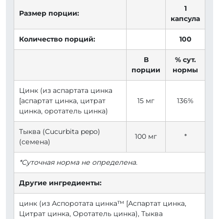
1
Размер порции:
капсула
Количество порций:
100
В
% сут.
порции
нормы
Цинк (из аспартата цинка
[аспартат цинка, цитрат
15 мг
136%
цинка, оротатель цинка)
Тыква (Cucurbita pepo)
100 мг
*
(семена)
*Суточная норма не определена.
Другие ингредиенты:
цинк (из Аспоротата цинка™ [Аспартат цинка,
Цитрат цинка, Оротатель цинка), Тыква