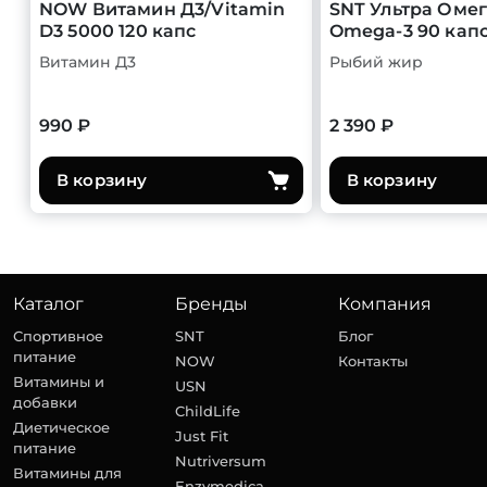
NOW Витамин Д3/Vitamin
SNT Ультра Омег
D3 5000 120 капс
Omega-3 90 кап
Витамин Д3
Рыбий жир
990 ₽
2 390 ₽
В корзину
В корзину
Каталог
Бренды
Компания
Спортивное
SNT
Блог
питание
NOW
Контакты
Витамины и
USN
добавки
ChildLife
Диетическое
Just Fit
питание
Nutriversum
Витамины для
Enzymedica