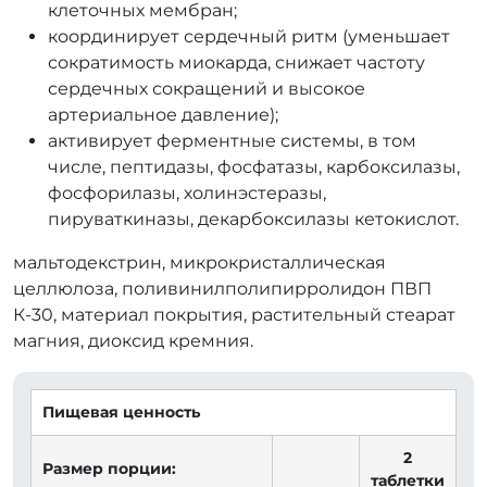
клеточных мембран;
координирует сердечный ритм (уменьшает
сократимость миокарда, снижает частоту
сердечных сокращений и высокое
артериальное давление);
активирует ферментные системы, в том
числе, пептидазы, фосфатазы, карбоксилазы,
фосфорилазы, холинэстеразы,
пируваткиназы, декарбоксилазы кетокислот.
мальтодекстрин, микрокристаллическая
целлюлоза, поливинилполипирролидон ПВП
К-30, материал покрытия, растительный стеарат
магния, диоксид кремния.
Пищевая ценность
2
Размер порции:
таблетки