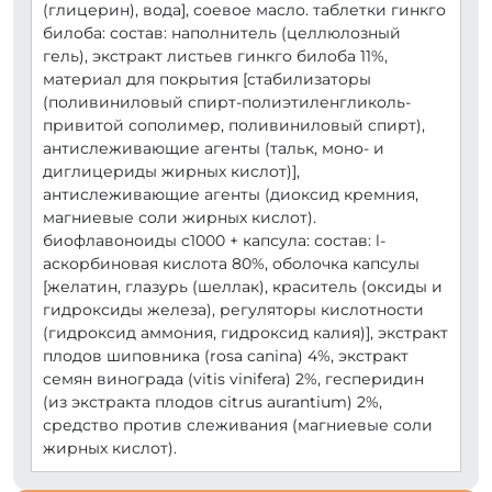
(глицерин), вода], соевое масло. таблетки гинкго
билоба: состав: наполнитель (целлюлозный
гель), экстракт листьев гинкго билоба 11%,
материал для покрытия [стабилизаторы
(поливиниловый спирт-полиэтиленгликоль-
привитой сополимер, поливиниловый спирт),
антислеживающие агенты (тальк, моно- и
диглицериды жирных кислот)],
антислеживающие агенты (диоксид кремния,
магниевые соли жирных кислот).
биофлавоноиды c1000 + капсула: состав: l-
аскорбиновая кислота 80%, оболочка капсулы
[желатин, глазурь (шеллак), краситель (оксиды и
гидроксиды железа), регуляторы кислотности
(гидроксид аммония, гидроксид калия)], экстракт
плодов шиповника (rosa canina) 4%, экстракт
семян винограда (vitis vinifera) 2%, гесперидин
(из экстракта плодов citrus aurantium) 2%,
средство против слеживания (магниевые соли
жирных кислот).