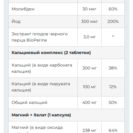
Молибден
30 мкг
60%
Йод
300 мкг
200%
Экстракт плодов черного
3,0 мг
*
перца BioPerine
Кальциевый комплекс (2 таблетки)
Кальций (в виде карбоната
300 мг
38%
кальция)
Кальций (в виде пирувата
100 мг
12%
кальция)
Общий кальций
400 мг
50%
Магний + Хелат (1 капсула)
Магний (в виде оксида
238 мг
64%