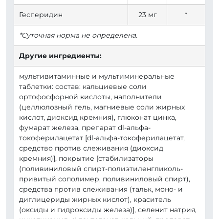
Гесперидин
23 мг
*
*Суточная норма не определена.
Другие ингредиенты:
мультивитаминные и мультиминеральные
таблетки: состав: кальциевые соли
ортофосфорной кислоты, наполнители
(целлюлозный гель, магниевые соли жирных
кислот, диоксид кремния), глюконат цинка,
фумарат железа, препарат dl-альфа-
токоферилацетат [dl-альфа-токоферилацетат,
средство против слеживания (диоксид
кремния)], покрытие [стабилизаторы
(поливиниловый спирт-полиэтиленгликоль-
привитый сополимер, поливиниловый спирт),
средства против слеживания (тальк, моно- и
диглицериды жирных кислот), краситель
(оксиды и гидроксиды железа)], селенит натрия,