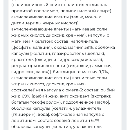
(поливиниловый спирт-полиэтиленгликоль-
привитой сополимер, поливиниловый спирт),
антислеживающие агенты (тальк, моно- и
диглицериды жирных кислот)],
антислеживающие агенты (магниевые соли
жирных кислот, диоксид кремния). капсулы с
магнием + хелатом: состав: наполнитель
(фосфаты кальция), оксид магния 39%, оболочка
капсулы [желатин, глазирователь (шеллак),
краситель (оксиды и гидроксиды железа),
регуляторы кислотности (гидроксид аммония,
гидроксид калия)], бисглицинат магния 9,7%,
антислеживающие агенты (магниевые соли
жирных кислот, диоксид кремния).
софтжелейная капсула с омега-3: состав: рыбий
жир 69% [рыбий жир, антиоксидант (экстракт,
богатый токоферолом), подсолнечное масло],
оболочка капсулы [желатин, увлажнитель
(глицерин), вода]. софтжелейная капсула с
лецитином: состав: соевый лецитин 67%,
оболочка капсулы [желатин, увлажнитель