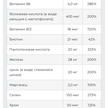
Витамин В6
4,0 мг
286%
Фолиевая кислота (в виде
400 мкг
200%
кальция-L-метилфолата)
Витамин В12
18 мкг
720%
Биотин
21 мкг
42%
Пантотеновая кислота
20 мг
333%
Железо
28 мг
200%
Цинк (в виде глюконата
20 мг
200%
цинка)
Марганец
2,0 мг
100%
Селен
150 мкг
273%
Хром
50 мкг
125%