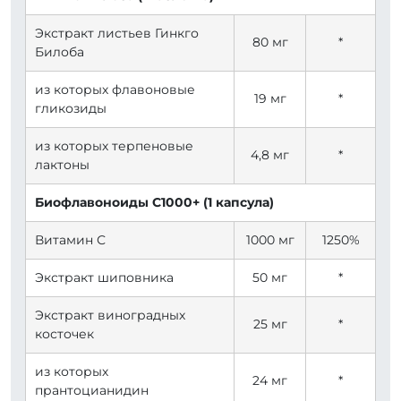
Экстракт листьев Гинкго
80 мг
*
Билоба
из которых флавоновые
19 мг
*
гликозиды
из которых терпеновые
4,8 мг
*
лактоны
Биофлавоноиды C1000+ (1 капсула)
Витамин С
1000 мг
1250%
Экстракт шиповника
50 мг
*
Экстракт виноградных
25 мг
*
косточек
из которых
24 мг
*
прантоцианидин