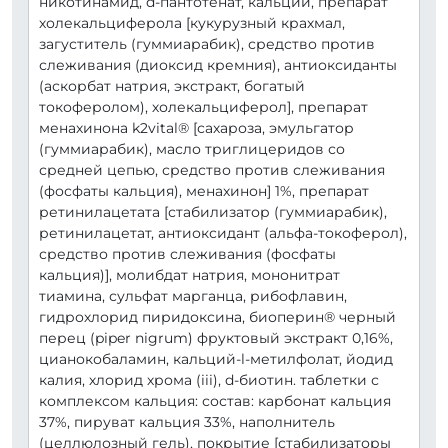
никотинамид, d-пантотенат, кальций, препарат
холекальциферола [кукурузный крахмал,
загуститель (гуммиарабик), средство против
слеживания (диоксид кремния), антиоксиданты
(аскорбат натрия, экстракт, богатый
токоферолом), холекальциферол], препарат
менахинона k2vital® [сахароза, эмульгатор
(гуммиарабик), масло триглицеридов со
средней цепью, средство против слеживания
(фосфаты кальция), менахинон] 1%, препарат
ретинилацетата [стабилизатор (гуммиарабик),
ретинилацетат, антиоксидант (альфа-токоферол),
средство против слеживания (фосфаты
кальция)], молибдат натрия, мононитрат
тиамина, сульфат марганца, рибофлавин,
гидрохлорид пиридоксина, биоперин® черный
перец (piper nigrum) фруктовый экстракт 0,16%,
цианокобаламин, кальций-l-метилфолат, йодид
калия, хлорид хрома (iii), d-биотин. таблетки с
комплексом кальция: состав: карбонат кальция
37%, пируват кальция 33%, наполнитель
(целлюлозный гель), покрытие [стабилизаторы