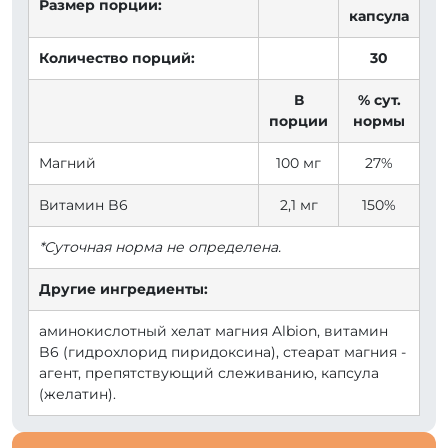
Размер порции:
капсула
Количество порций:
30
В
% сут.
порции
нормы
Магний
100 мг
27%
Витамин B6
2,1 мг
150%
*Суточная норма не определена.
Другие ингредиенты:
аминокислотный хелат магния Albion, витамин
B6 (гидрохлорид пиридоксина), стеарат магния -
агент, препятствующий слеживанию, капсула
(желатин).