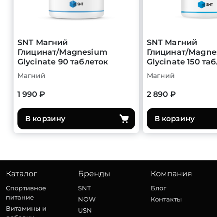
SNT Магний
SNT Магний
Глицинат/Magnesium
Глицинат/Magne
Glycinate 90 таблеток
Glycinate 150 та
Магний
Магний
1 990 ₽
2 890 ₽
В корзину
В корзину
Каталог
Бренды
Компания
Спортивное
SNT
Блог
питание
NOW
Контакты
Витамины и
USN