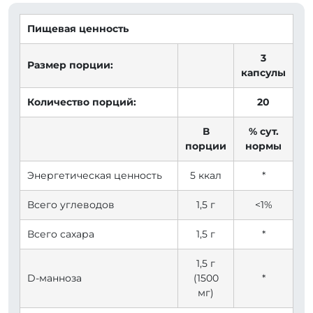
Пищевая ценность
3
Размер порции:
капсулы
Количество порций:
20
В
% сут.
порции
нормы
Энергетическая ценность
5 ккал
*
Всего углеводов
1,5 г
<1%
Всего сахара
1,5 г
*
1,5 г
D-манноза
(1500
*
мг)