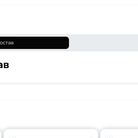
остав
ав
0
0