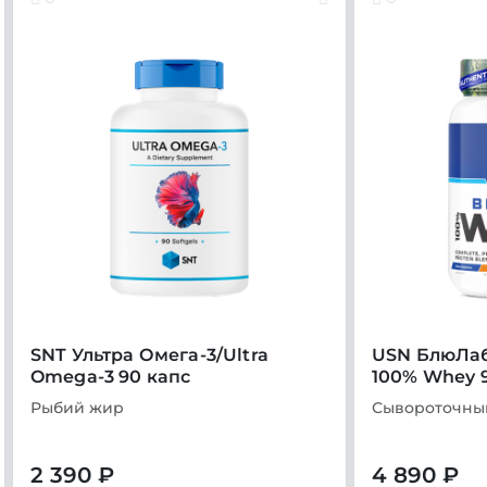
SNT Ультра Омега-3/Ultra
USN БлюЛаб
Omega-3 90 капс
100% Whey 
Рыбий жир
Сывороточны
2 390 ₽
4 890 ₽