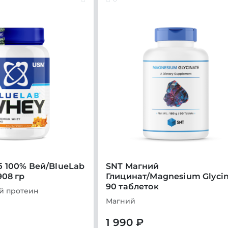
 100% Вей/BlueLab
SNT Магний
908 гр
Глицинат/Magnesium Glyci
90 таблеток
й протеин
Магний
1 990 ₽