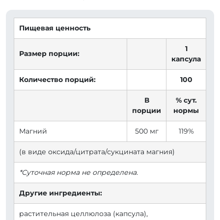
Пищевая ценность
1
Размер порции:
капсула
Количество порций:
100
В
% сут.
порции
нормы
Магний
500 мг
119%
(в виде оксида/цитрата/сукцината магния)
*Суточная норма не определена.
Другие ингредиенты:
растительная целлюлоза (капсула),