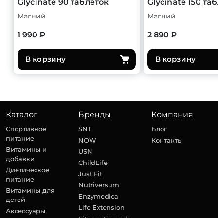
Glycinate 90 таблеток
Glycinate 150 та
Магний
Магний
1 990 ₽
2 890 ₽
В корзину
В корзину
Каталог
Бренды
Компания
Спортивное
SNT
Блог
питание
NOW
Контакты
Витамины и
USN
добавки
ChildLife
Диетическое
Just Fit
питание
Nutriversum
Витамины для
Enzymedica
детей
Life Extension
Аксессуары