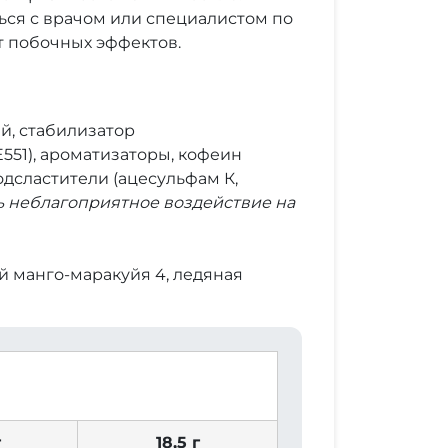
ься с врачом или специалистом по
т побочных эффектов.
ый, стабилизатор
E551), ароматизаторы, кофеин
одсластители (ацесульфам К,
ть неблагоприятное воздействие на
й манго-маракуйя 4, ледяная
г
18,5 г