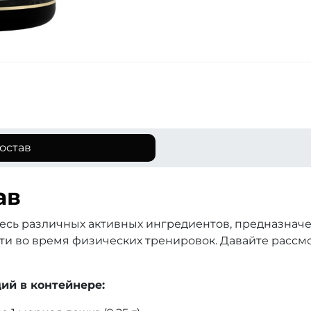
остав
ав
месь различных активных ингредиентов, предназнач
ти во время физических тренировок. Давайте рассм
ий в контейнере: