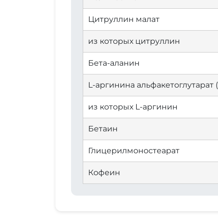
Цитруллин малат
из которых цитруллин
Бета-аланин
L-аргинина альфакетоглутарат 
из которых L-аргинин
Бетаин
Глицерилмоностеарат
Кофеин