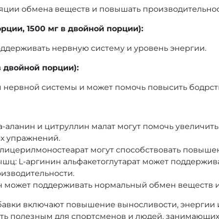
ляции обмена веществ и повышать производительнос
рции, 1500 мг в двойной порции):
ддерживать нервную систему и уровень энергии.
в двойной порции):
 нервной системы и может помочь повысить бодрст
-аланин и цитруллин малат могут помочь увеличить
х упражнений.
глицерилмоностеарат могут способствовать повыше
шц: L-аргинин альфакетоглутарат может поддержив
оизводительности.
н может поддерживать нормальный обмен веществ и
бавки включают повышение выносливости, энергии 
ыть полезным для спортсменов и людей, занимающих