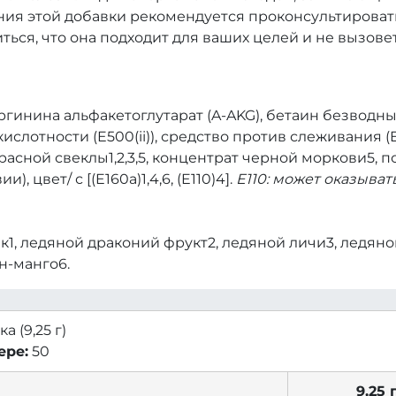
ия этой добавки рекомендуется проконсультироват
ься, что она подходит для ваших целей и не вызове
аргинина альфакетоглутарат (A-AKG), бетаин безводн
ислотности (E500(ii)), средство против слеживания (
расной свеклы1,2,3,5, концентрат черной моркови5, п
, цвет/ с [(E160a)1,4,6, (E110)4].
E110: может оказыва
, ледяной драконий фрукт2, ледяной личи3, ледяно
н-манго6.
а (9,25 г)
ере:
50
9,25 