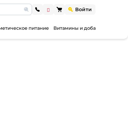
Войти
иетическое питание
Витамины и добавки
Витами