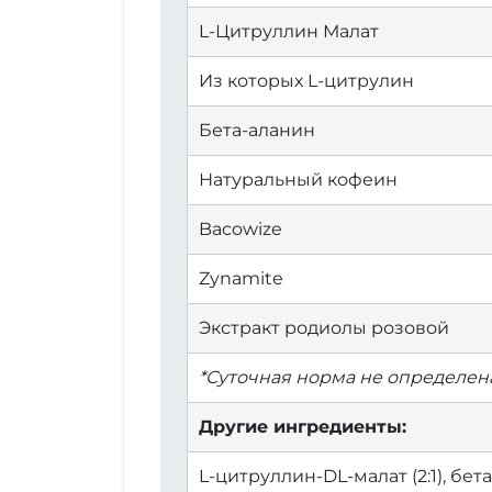
L-Цитруллин Малат
Из которых L-цитрулин
Бета-аланин
Натуральный кофеин
Bacowize
Zynamite
Экстракт родиолы розовой
*Суточная норма не определена
Другие ингредиенты:
L-цитруллин-DL-малат (2:1), бе