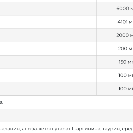
6000 
4101 м
2000 
200 м
150 м
100 м
100 м
.
та-аланин, альфа-кетоглутарат L-аргинина, таурин, с