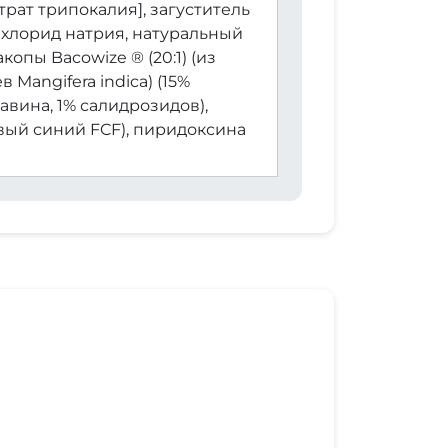
трат трипокалия], загуститель
, хлорид натрия, натуральный
опы Bacowize ® (20:1) (из
 Mangifera indica) (15%
авина, 1% салидрозидов),
вый синий FCF), пиридоксина