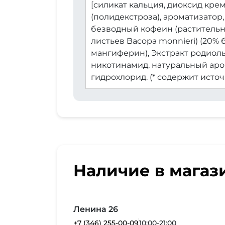
[силикат кальция, диоксид крем
(полидекстроза), ароматизатор,
безводный кофеин (растительный
листьев Bacopa monnieri) (20% ба
мангиферин), Экстракт родиолы 
никотинамид, натуральный аро
гидрохлорид. (* содержит исто
Наличие в магаз
Ленина 26
+7 (346) 255-00-09
10:00-21:00