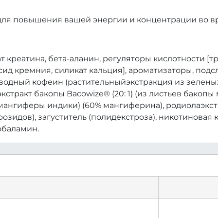
 для повышения вашей энергии и концентрации во в
рат креатина, бета-аланин, регуляторы кислотности [
ид кремния, силикат кальция], ароматизаторы, подс
езводный кофеин (растительныйэкстракция из зелены
кстракт бакопы Bacowize® (20: 1) (из листьев бакопы 
в мангиферы индики) (60% мангиферина), родиолаэкстр
розидов), загуститель (полидекстроза), никотиновая к
обаламин.