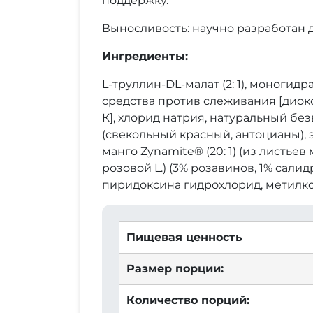
поддержку.
Выносливость: научно разработан
Ингредиенты:
L-труллин-DL-малат (2: 1), моногид
средства против слеживания [диокс
К], хлорид натрия, натуральный б
(свекольный красный, антоцианы), э
манго Zynamite® (20: 1) (из листье
розовой L.) (3% розавинов, 1% салид
пиридоксина гидрохлорид, метилк
Пищевая ценность
Размер порции:
Количество порций: