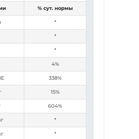
ии
% сут. нормы
л
*
*
*
г
4%
NE
338%
г
15%
г
604%
мг
*
мг
*