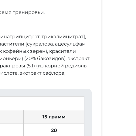
ремя тренировки.
тринатрийцитрат, трикалийцитрат],
ластители [сукралоза, ацесульфам
х кофейных зерен), красители
моньери) (20% бакозидов), экстракт
акт розы (5:1) (из корней родиолы
ислота, экстракт сафлора,
15 грамм
20