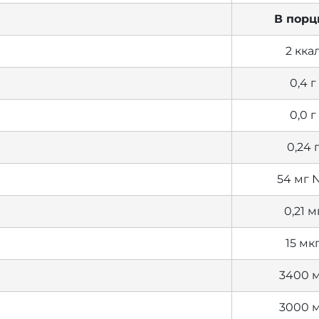
В порц
2 кка
0,4 г
0,0 г
0,24 
54 мг 
0,21 м
15 мк
3400 
3000 