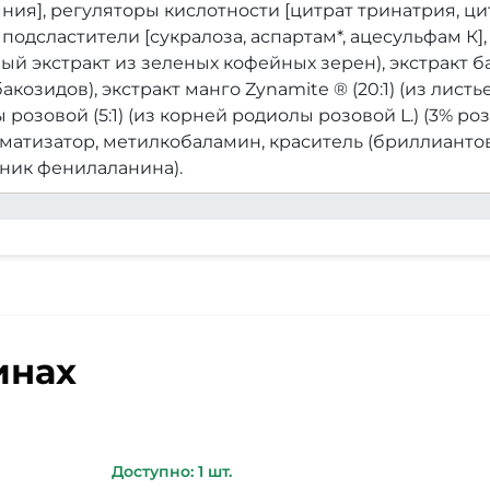
ния], регуляторы кислотности [цитрат тринатрия, ци
 подсластители [сукралоза, аспартам*, ацесульфам К]
 экстракт из зеленых кофейных зерен), экстракт бак
козидов), экстракт манго Zynamite ® (20:1) (из листьев
розовой (5:1) (из корней родиолы розовой L.) (3% роз
матизатор, метилкобаламин, краситель (бриллианто
чник фенилаланина).
инах
Доступно: 1 шт.