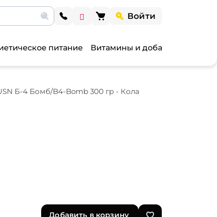
Войти
иетическое питание
Витамины и добавки
Витами
USN Б-4 Бомб/B4-Bomb 300 гр - Кола
Добавить в корзину