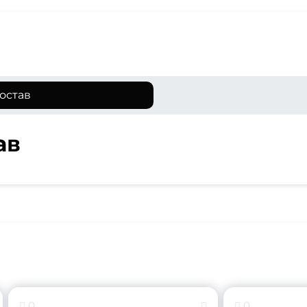
остав
ав
0
0