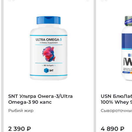
SNT Ультра Омега-3/Ultra
USN БлюЛаб
Omega-3 90 капс
100% Whey 
Рыбий жир
Сывороточны
2 390 ₽
4 890 ₽