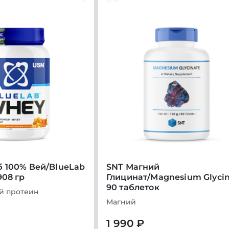
 100% Вей/BlueLab
SNT Магний
908 гр
Глицинат/Magnesium Glyci
90 таблеток
й протеин
Магний
1 990 ₽