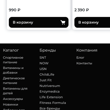
990 ₽
2 390 ₽
В корзину
В корзину
Каталог
Бренды
Компания
Спортивное
SNT
Блог
питание
NOW
Контакты
Витамины и
USN
добавки
ChildLife
Диетическое
Just Fit
питание
Nutriversum
Витамины для
Enzymedica
детей
Life Extension
Аксессуары
Fitness Formula
Новинки
Все бренды