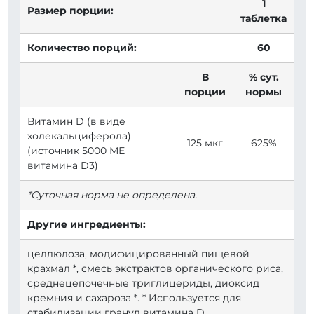
1
Размер порции:
таблетка
Количество порций:
60
В
% сут.
порции
нормы
Витамин D (в виде
холекальциферола)
125 мкг
625%
(источник 5000 МЕ
витамина D3)
*Суточная норма не определена.
Другие ингредиенты:
целлюлоза, модифицированный пищевой
крахмал *, смесь экстрактов органического риса,
среднецепочечные триглицериды, диоксид
кремния и сахароза *. * Используется для
стабилизации гранул витамина D.