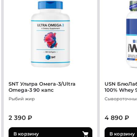
SNT Ультра Омега-3/Ultra
USN БлюЛаб
Omega-3 90 капс
100% Whey 
Рыбий жир
Сывороточны
2 390 ₽
4 890 ₽
В корзину
В корзину