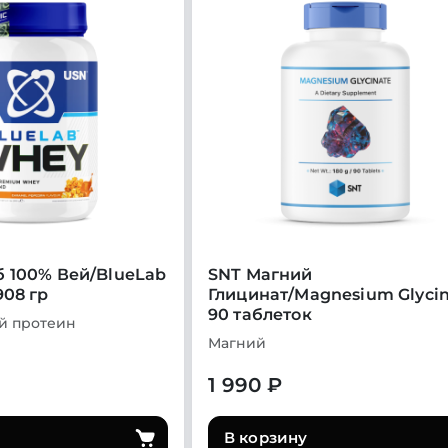
 100% Вей/BlueLab
SNT Магний
908 гр
Глицинат/Magnesium Glyci
90 таблеток
й протеин
Магний
1 990 ₽
В корзину