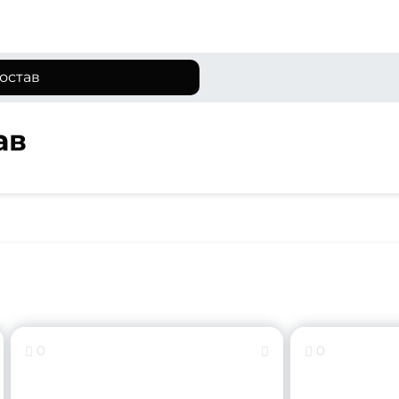
остав
ав
0
0