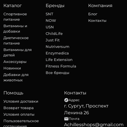
Каталог
Бренды
Компания
Спортивное
SNT
Блог
питание
NOW
Контакты
Витамины и
USN
добавки
ChildLife
Диетическое
Just Fit
питание
Nutriversum
Витамины для
Enzymedica
детей
Life Extension
Аксессуары
Fitness Formula
Новинки
Все бренды
Добавки для
животных
Помощь
Контакты
Адрес
Условия доставки
г. Сургут, Проспект
Возврат товара
Ленина 26
Условия оплаты
Почта
Пользовательское
Achillesshops@gmail.com
соглашение