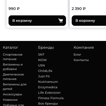
990 ₽
2 390 ₽
В корзину
В корзину
Каталог
Бренды
Компания
Спортивное
SNT
Блог
питание
NOW
Контакты
Витамины и
USN
добавки
ChildLife
Диетическое
Just Fit
питание
Nutriversum
Витамины для
Enzymedica
детей
Life Extension
Аксессуары
Fitness Formula
Новинки
Все бренды
Добавки для