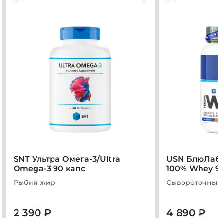
SNT Ультра Омега-3/Ultra
USN БлюЛаб
Omega-3 90 капс
100% Whey 
Рыбий жир
Сывороточны
2 390 ₽
4 890 ₽