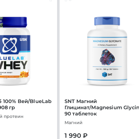
 100% Вей/BlueLab
SNT Магний
908 гр
Глицинат/Magnesium Glyci
90 таблеток
й протеин
Магний
1 990 ₽