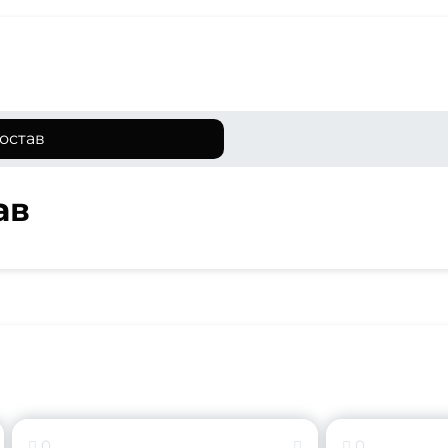
остав
ав
0
0