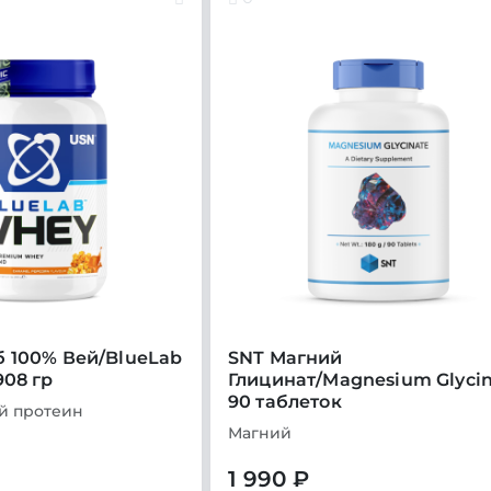
 100% Вей/BlueLab
SNT Магний
908 гр
Глицинат/Magnesium Glyci
90 таблеток
й протеин
Магний
1 990 ₽