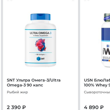
SNT Ультра Омега-3/Ultra
USN БлюЛаб
Omega-3 90 капс
100% Whey 
Рыбий жир
Сывороточны
2 390 ₽
4 890 ₽