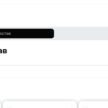
остав
ав
0
0