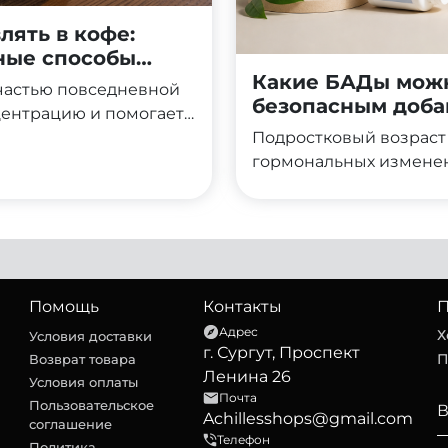
лять в кофе:
ьные способы
Какие БАДы можн
частью повседневной
безопасным доба
центрацию и помогает
Протеин, в свою
Подростковый возраст 
том, восстановлением
гормональных изменен
ительно, что многие
этот период организм
ить эти два продукта
поддержке, но выбор д
йную пользу?
внимания. Родители и 
вопросом: какие БАДы 
могут навредить? В эт
добавки безопасны для 
Помощь
Контакты
П
правильно выбирать и 
Адрес
Х
Условия доставки
г. Сургут, Проспект
обойтись.
П
Возврат товара
Ленина 26
Условия оплаты
Почта
Пользовательское
Achillesshops@gmail.com
соглашение
Телефон
Политика