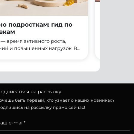
Можно ли
подростк
о подросткам: гид по
Вопрос о пр
вкам
подростковом
Соцсети, бло
— время активного роста,
маркетинг со
ий и повышенных нагрузок. В
таблетка» ре
 нуждается в дополнительной
Однако реаль
обавок требует особого
разберём, п
сами подростки часто задаются
подросткам, 
действительно полезны, а какие
упаковками и
ой статье мы разберём, какие
действительн
возраста 13–18 лет, как их
одписаться на рассылку
когда без консультации врача не
очешь быть первым, кто узнает о наших новинках?
одпишись на рассылку прямо сейчас!