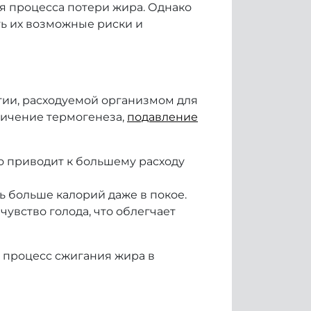
я процесса потери жира. Однако
ть их возможные риски и
гии, расходуемой организмом для
личение термогенеза,
подавление
о приводит к большему расходу
 больше калорий даже в покое.
увство голода, что облегчает
 процесс сжигания жира в