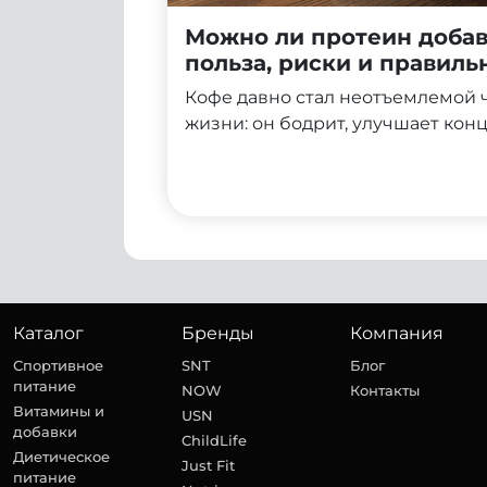
Можно ли протеин добав
польза, риски и правил
приготовления
Кофе давно стал неотъемлемой 
жизни: он бодрит, улучшает кон
начать день с нужного настроя. 
очередь, ассоциируется со спор
и правильным питанием. Неудив
задумываются: можно ли объедин
в одном напитке и получить дво
Каталог
Бренды
Компания
Спортивное
SNT
Блог
питание
NOW
Контакты
Витамины и
USN
добавки
ChildLife
Диетическое
Just Fit
питание