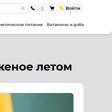
Войти
иетическое питание
Витамины и добавки
Витами
женое летом