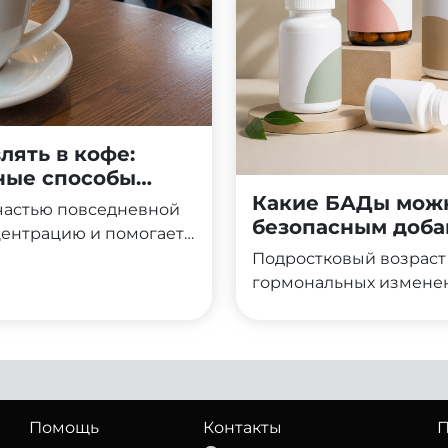
лять в кофе:
ьные способы
Какие БАДы можн
частью повседневной
безопасным доба
центрацию и помогает
Протеин, в свою
Подростковый возраст 
том, восстановлением
гормональных изменен
ительно, что многие
этот период организм
ить эти два продукта
поддержке, но выбор д
йную пользу?
внимания. Родители и 
вопросом: какие БАДы 
могут навредить? В эт
добавки безопасны для 
Помощь
Контакты
П