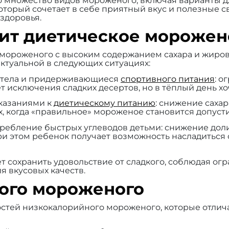
 множество видов мороженого, включая варианты для
который сочетает в себе приятный вкус и полезные с
здоровья.
дит диетическое морожен
 мороженого с высоким содержанием сахара и жиров
ктуальной в следующих ситуациях:
 тела и придерживающиеся
спортивного питания
: о
т исключения сладких десертов, но в тёплый день хо
казаниями к
диетическому питанию
: снижение саха
х, когда «правильное» мороженое становится допуст
ребление быстрых углеводов детьми: снижение доли
при этом ребенок получает возможность насладитьс
т сохранить удовольствие от сладкого, соблюдая ог
я вкусовых качеств.
ого мороженого
стей низкокалорийного мороженого, которые отлич