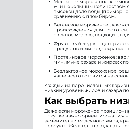
Молочное мороженое: кремовый
%) и небольшим количеством с
высокой доле воды (примерно 7
сравнению с пломбиром.
Веганское мороженое: лакомст
происхождения, для приготовл
овсяное молоко; подходит люд
Фруктовый лёд: концентрирова
продуктов и жиров; сохраняе
Протеиновое мороженое: вари
минимуме сахара и жиров; сп
Безлактозное мороженое: реше
чаще всего готовится на осно
Каждый из перечисленных вариант
низкий уровень жиров и сахара п
Как выбрать ни
Даже если мороженое позиционируе
покупке важно ориентироваться не
заменителей молочного жира, крас
продукта. Желательно отдавать п