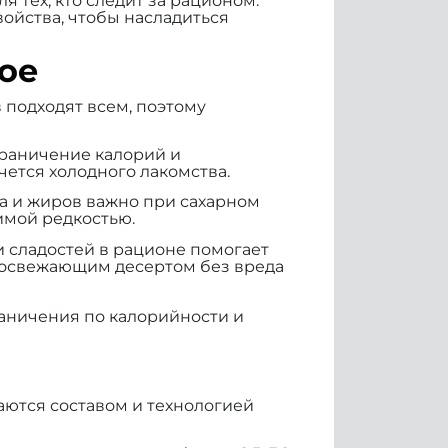
 тех, кто следит за рационом.
войства, чтобы насладиться
ое
 подходят всем, поэтому
граничение калорий и
чется холодного лакомства.
ра и жиров важно при сахарном
имой редкостью.
 сладостей в рационе помогает
я освежающим десертом без вреда
раничения по калорийности и
аются составом и технологией