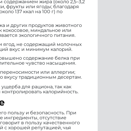
 содержанием жира (около 2,5–3,2
и, фрукты или ягоды; благодаря
оло 137 ккал на 100 г) по
ка и других продуктов животного
к кокосовое, миндальное или
вается экологичного питания.
и ягод, не содержащий молочных
щий вкус и минимум калорий.
повышено содержание белка при
лительное чувство насыщения.
непереносимости или аллергии;
по вкусу традиционным десертам.
ущерба для рациона, так как
 контролировать калорийность.
е
го пользу и безопасность. При
ые ингредиенты, отсутствие
 говорит в пользу качественного
 с хорошей репутацией, чья