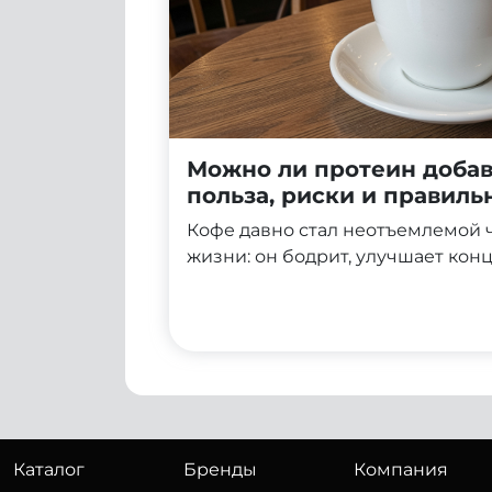
Можно ли протеин добав
польза, риски и правил
приготовления
Кофе давно стал неотъемлемой 
жизни: он бодрит, улучшает кон
начать день с нужного настроя. 
очередь, ассоциируется со спор
и правильным питанием. Неудив
задумываются: можно ли объедин
в одном напитке и получить дво
Каталог
Бренды
Компания