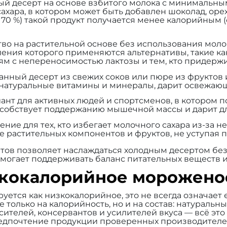
 десерт на основе взбитого молока с минимальным
ахара, в котором может быть добавлен шоколад, орех
0 %) такой продукт получается менее калорийным (ок
во на растительной основе без использования моло
ения которого применяются альтернативы, такие ка
ям с непереносимостью лактозы и тем, кто придержи
нный десерт из свежих соков или пюре из фруктов 
т натуральные витамины и минералы, дарит освежаю
ант для активных людей и спортсменов, в котором 
особствует поддержанию мышечной массы и дарит д
ние для тех, кто избегает молочного сахара из-за 
ве растительных компонентов и фруктов, не уступая 
ов позволяет наслаждаться холодным десертом без 
омогает поддерживать баланс питательных веществ и
зкокалорийное морожено
тся как низкокалорийное, это не всегда означает е
 только на калорийность, но и на состав: натуральн
ителей, консервантов и усилителей вкуса — всё это
редпочтение продукции проверенных производителей