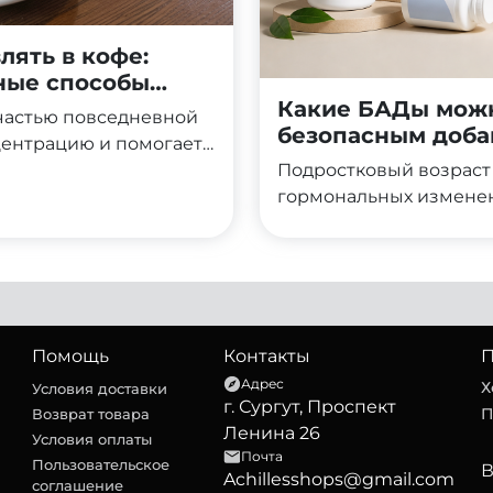
лять в кофе:
ьные способы
Какие БАДы можн
частью повседневной
безопасным доба
центрацию и помогает
Протеин, в свою
Подростковый возраст 
том, восстановлением
гормональных изменен
ительно, что многие
этот период организм
ить эти два продукта
поддержке, но выбор д
йную пользу?
внимания. Родители и 
вопросом: какие БАДы 
могут навредить? В эт
добавки безопасны для 
Помощь
Контакты
П
правильно выбирать и 
Адрес
Х
Условия доставки
г. Сургут, Проспект
обойтись.
П
Возврат товара
Ленина 26
Условия оплаты
Почта
Пользовательское
Achillesshops@gmail.com
соглашение