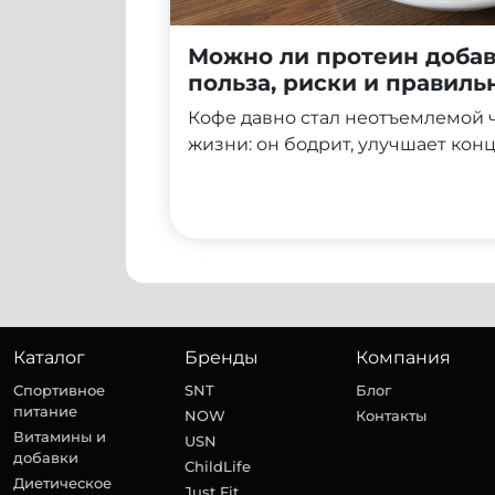
Можно ли протеин добав
польза, риски и правил
приготовления
Кофе давно стал неотъемлемой 
жизни: он бодрит, улучшает кон
начать день с нужного настроя. 
очередь, ассоциируется со спор
и правильным питанием. Неудив
задумываются: можно ли объедин
в одном напитке и получить дво
Каталог
Бренды
Компания
Спортивное
SNT
Блог
питание
NOW
Контакты
Витамины и
USN
добавки
ChildLife
Диетическое
Just Fit