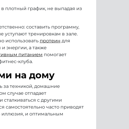
в плотный график, не выпадая из
тственно: составить программу,
е уступают тренировкам в зале.
но использовать
протеин
для
и энергии, а также
тивным питанием
помогает
фитнес-клуба.
ми на дому
ь за техникой, домашние
м случае отпадает
и сталкиваться с другими
ся самостоятельно часто приводят
— иллюзия, и оптимальным