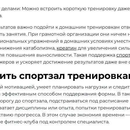
делами: Можно встроить короткую тренировку даже 
.
ьтатов важно подойти к домашним тренировкам отве
ать занятия. При грамотной организации они ничем н
иональных упражнений в домашних условиях умест
снижения катаболизма,
креатин
для увеличения силы 
ля повышения выносливости. Такая поддержка
спор
жеров и ускоряет достижение результатов даже вне 
ить спортзал тренировка
й мотивацией, умеет планировать нагрузки и следит
и эффективным способом поддержания формы. В тако
орогу до спортзала, подстраиваться под расписание 
хватает дисциплины или опыта, попытки тренировать
ствию прогресса. В этом случае экономия времени 
е фитнес-клуба под контролем специалиста.