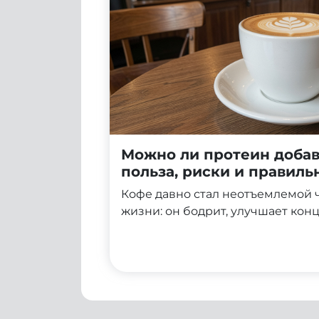
Можно ли протеин добав
польза, риски и правил
приготовления
Кофе давно стал неотъемлемой 
жизни: он бодрит, улучшает кон
начать день с нужного настроя. 
очередь, ассоциируется со спор
и правильным питанием. Неудив
задумываются: можно ли объедин
в одном напитке и получить дво