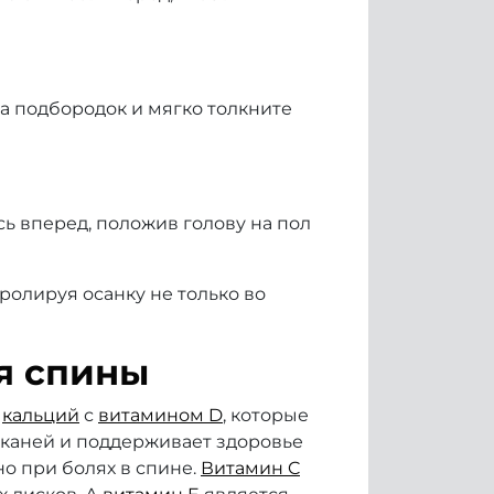
на подбородок и мягко толкните
есь вперед, положив голову на пол
олируя осанку не только во
я спины
к
кальций
с
витамином D
, которые
тканей и поддерживает здоровье
о при болях в спине.
Витамин C