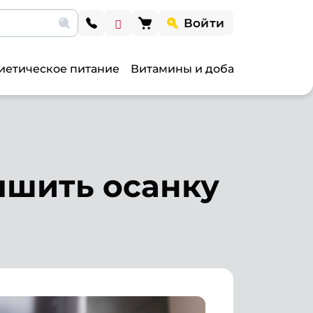
Войти
иетическое питание
Витамины и добавки
Витами
чшить осанку