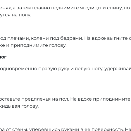
ленях, а затем плавно поднимите ягодицы и спину, поз
тся на полу.
од плечами, колени под бедрами. На вдохе выгните сп
ке и приподнимите голову.
ног
е одновременно правую руку и левую ногу, удержива
поставьте предплечья на пол. На вдохе приподнимит
кидывая голову.
ра от стены, уперевшись руками в ее поверхность. Н