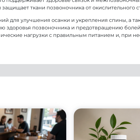
что поддерживает здоровье связок и межпозвоночны
защищает ткани позвоночника от окислительного ст
ий для улучшения осанки и укрепления спины, а та
ю здоровья позвоночника и предотвращению болей.
зические нагрузки с правильным питанием и, при н