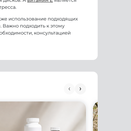
х дисков. А
витамин E
является
ресса.
кже использование подходящих
 Важно подходить к этому
еобходимости, консультацией