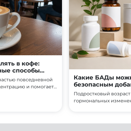
лять в кофе:
ьные способы
Какие БАДы можн
частью повседневной
безопасным доба
центрацию и помогает
Протеин, в свою
Подростковый возраст 
том, восстановлением
гормональных изменен
ительно, что многие
этот период организм
ить эти два продукта
поддержке, но выбор д
йную пользу?
внимания. Родители и 
вопросом: какие БАДы 