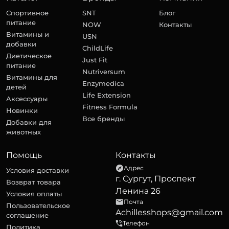
Спортивное
SNT
Блог
питание
NOW
Контакты
Витамины и
USN
добавки
ChildLife
Диетическое
Just Fit
питание
Nutriversum
Витамины для
Enzymedica
детей
Life Extension
Аксессуары
Fitness Formula
Новинки
Все бренды
Добавки для
животных
Помощь
Контакты
Адрес
Условия доставки
г. Сургут, Проспект
Возврат товара
Ленина 26
Условия оплаты
Почта
Пользовательское
Achillesshops@gmail.com
соглашение
Телефон
Политика