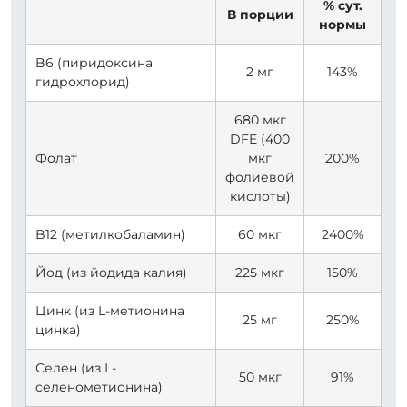
% сут.
В порции
нормы
B6 (пиридоксина
2 мг
143%
гидрохлорид)
680 мкг
DFE (400
Фолат
мкг
200%
фолиевой
кислоты)
B12 (метилкобаламин)
60 мкг
2400%
Йод (из йодида калия)
225 мкг
150%
Цинк (из L-метионина
25 мг
250%
цинка)
Селен (из L-
50 мкг
91%
селенометионина)