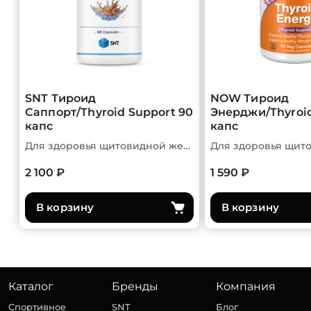
SNT Тироид
NOW Тироид
Саппорт/Thyroid Support 90
Энерджи/Thyroid
капс
капс
Для здоровья щитовидной железы
2 100 ₽
1 590 ₽
В корзину
В корзину
Каталог
Бренды
Компания
Спортивное
SNT
Блог