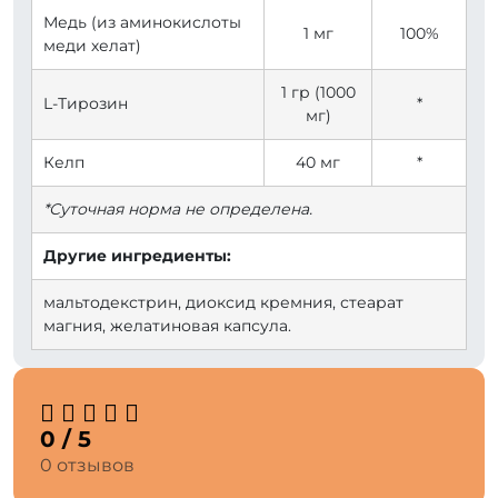
Медь (из аминокислоты
1 мг
100%
меди хелат)
1 гр (1000
L-Тирозин
*
мг)
Келп
40 мг
*
*Суточная норма не определена.
Другие ингредиенты:
мальтодекстрин, диоксид кремния, стеарат
магния, желатиновая капсула.
0 / 5
0 отзывов