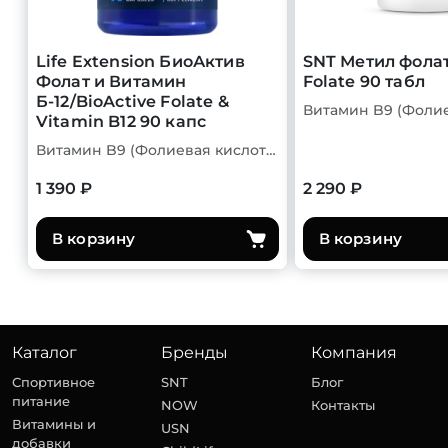
Life Extension БиоАктив
SNT Метил фолат
Фолат и Витамин
Folate 90 табл
Б-12/BioActive Folate &
Vitamin B12 90 капс
Витамин B9 (Фолиевая кислота)
1 390 ₽
2 290 ₽
В корзину
В корзину
Каталог
Бренды
Компания
Спортивное
SNT
Блог
питание
NOW
Контакты
Витамины и
USN
добавки