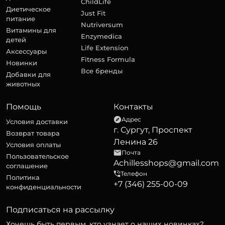
ChildLife
Диетическое
Just Fit
питание
Nutriversum
Витамины для
Enzymedica
детей
Life Extension
Аксессуары
Fitness Formula
Новинки
Все бренды
Добавки для
животных
Помощь
Контакты
Адрес
Условия доставки
г. Сургут, Проспект
Возврат товара
Ленина 26
Условия оплаты
Почта
Пользовательское
Achillesshops@gmail.com
соглашение
Телефон
Политика
+7 (346) 255-00-09
конфиденциальности
Подписаться на рассылку
Хочешь быть первым, кто узнает о наших новинках?