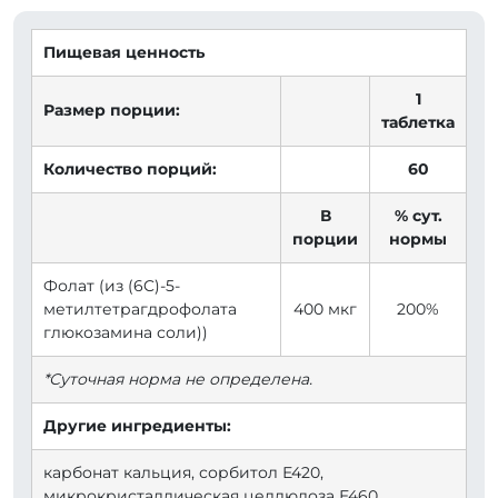
Пищевая ценность
1
Размер порции:
таблетка
Количество порций:
60
В
% сут.
порции
нормы
Фолат (из (6C)-5-
метилтетрагдрофолата
400 мкг
200%
глюкозамина соли))
*Суточная норма не определена.
Другие ингредиенты:
карбонат кальция, сорбитол Е420,
микрокристаллическая целлюлоза Е460,