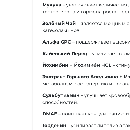
Мукуна
– увеличивает количество 
тестостерона и гормона роста, пре
Зелёный Чай
– является мощным а
катехоламинов.
Альфа GPC
– поддерживает высоку
Кайенский Перец
– усиливает тер
Йохимбин + Йохимибн HCL
– стим
Экстракт Горького Апельсина + 
метаболизм, даёт энергию и подавл
Сульбутиамин
– улучшает кровооб
способностей.
DMAE
– повышает концентрацию и 
Горденин
– усиливает липолиз а т