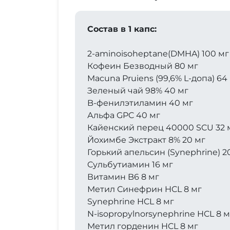
Состав в 1 капс:
2-aminoisoheptane(DMHA) 100 мг
Кофеин Безводный 80 мг
Macuna Pruiens (99,6% L-допа) 64
Зеленый чай 98% 40 мг
B-фенилэтиламин 40 мг
Альфа GPC 40 мг
Кайенский перец 40000 SCU 32 
Йохимбе Экстракт 8% 20 мг
Горький апельсин (Synephrine) 2
Cульбутиамин 16 мг
Витамин B6 8 мг
Метил Синефрин HCL 8 мг
Synephrine HCL 8 мг
N-isopropylnorsynephrine HCL 8 м
Метил горденин HCL 8 мг