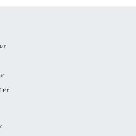
 мг
мг
0 мг
г