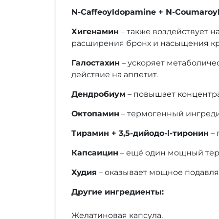
N-Caffeoyldopamine + N-Coumaro
Хигенамин
– также воздействует н
расширения бронх и насыщения кр
Галостахин
– ускоряет метаболиче
действие на аппетит.
Дендробиум
– повышает концентра
Октопамин
– термогенный ингредие
Тирамин + 3,5-дийодо-l-тиронин
– 
Капсаицин
– ещё один мощный тер
Худия
– оказывает мощное подавля
Другие ингредиенты:
Желатиновая капсула.