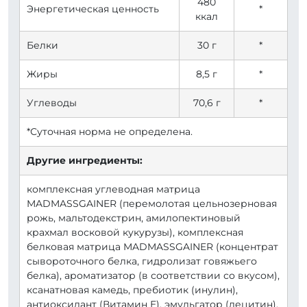
480
Энергетическая ценность
*
ккал
Белки
30 г
*
Жиры
8,5 г
*
Углеводы
70,6 г
*
*Суточная норма не определена.
Другие ингредиенты:
комплексная углеводная матрица
MADMASSGAINER (перемолотая цельнозерновая
рожь, мальтодекстрин, амилопектиновый
крахмал восковой кукурузы), комплексная
белковая матрица MADMASSGAINER (концентрат
сывороточного белка, гидролизат говяжьего
белка), ароматизатор (в соответствии со вкусом),
ксанатновая камедь, пребиотик (инулин),
антиоксидант (Витамин Е), эмульгатор (лецитин),