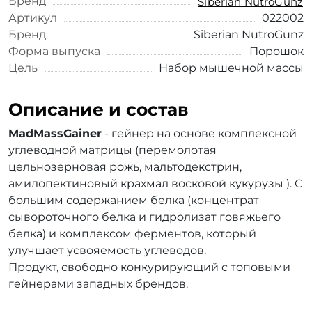
Бренд
Siberian NutroGunz
Артикул
022002
Бренд
Siberian NutroGunz
Форма выпуска
Порошок
Цель
Набор мышечной массы
Описание и состав
MadMassGainer
- гейнер на основе комплексной
углеводной матрицы (перемолотая
цельнозерновая рожь, мальтодекстрин,
амилопектиновый крахмал восковой кукурузы ). С
большим содержанием белка (концентрат
сывороточного белка и гидролизат говяжьего
белка) и комплексом ферментов, который
улучшает усвояемость углеводов.
Продукт, свободно конкурирующий с топовыми
гейнерами западных брендов.