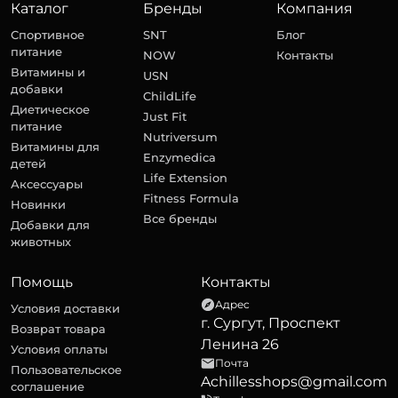
Каталог
Бренды
Компания
Спортивное
SNT
Блог
питание
NOW
Контакты
Витамины и
USN
добавки
ChildLife
Диетическое
Just Fit
питание
Nutriversum
Витамины для
Enzymedica
детей
Life Extension
Аксессуары
Fitness Formula
Новинки
Все бренды
Добавки для
животных
Помощь
Контакты
Адрес
Условия доставки
г. Сургут, Проспект
Возврат товара
Ленина 26
Условия оплаты
Почта
Пользовательское
Achillesshops@gmail.com
соглашение