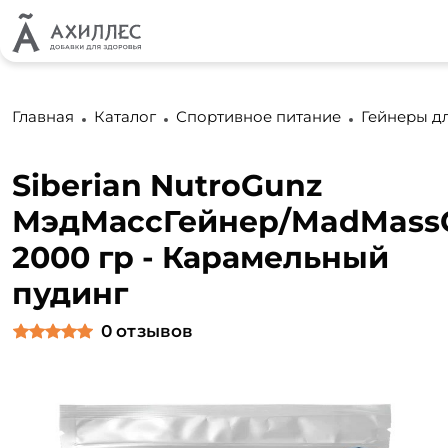
Главная
Каталог
Спортивное питание
Гейнеры д
Siberian NutroGunz
МэдМассГейнер/MadMassG
2000 гр - Карамельный
пудинг
0
отзывов