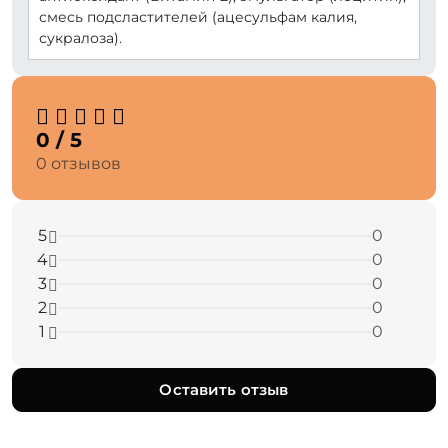
смесь подсластителей (ацесульфам калия,
сукралоза).
0 / 5
0 отзывов
5
0
4
0
3
0
2
0
1
0
Оставить отзыв