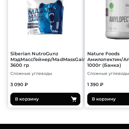
Siberian NutroGunz
Nature Foods
МэдМассГейнер/MadMassGainer
Амилопектин/Am
3600 гр
1000г (Банка)
Сложные углеводы
Сложные углеводы
3 090 ₽
1 390 ₽
В корзину
В корзину