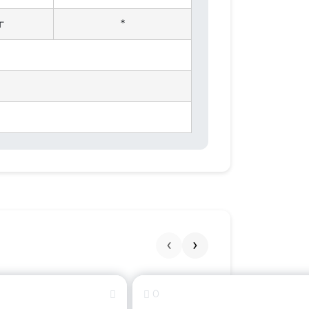
г
*
0