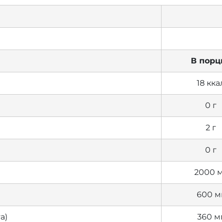
В порц
18 кка
0 г
2 г
0 г
2000 
600 м
а)
360 м