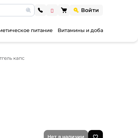
Войти
иетическое питание
Витамины и добавки
Витами
тгель капс
Нет в наличии