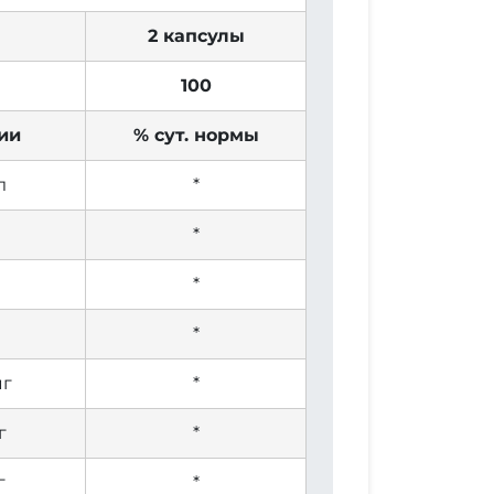
2 капсулы
100
ии
% сут. нормы
л
*
*
*
*
мг
*
г
*
г
*