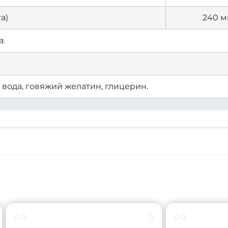
а)
240 м
.
вода, говяжий желатин, глицерин.
0
0