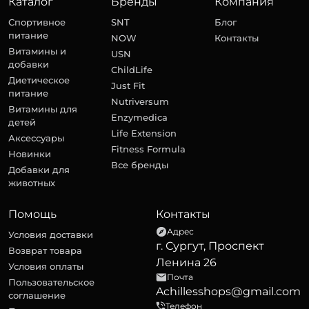
Каталог
Бренды
Компания
Спортивное
SNT
Блог
питание
NOW
Контакты
Витамины и
USN
добавки
ChildLife
Диетическое
Just Fit
питание
Nutriversum
Витамины для
Enzymedica
детей
Life Extension
Аксессуары
Fitness Formula
Новинки
Все бренды
Добавки для
животных
Помощь
Контакты
Адрес
Условия доставки
г. Сургут, Проспект
Возврат товара
Ленина 26
Условия оплаты
Почта
Пользовательское
Achillesshops@gmail.com
соглашение
Телефон