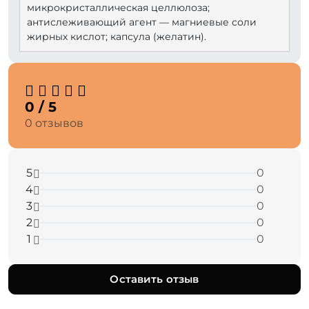
микрокристаллическая целлюлоза;
антислеживающий агент — магниевые соли
жирных кислот; капсула (желатин).
0 / 5
0 отзывов
5
0
4
0
3
0
2
0
1
0
Оставить отзыв