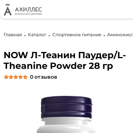
Главная
Каталог
Спортивное питание
Аминокис
NOW Л-Теанин Паудер/L-
Theanine Powder 28 гр
0
отзывов