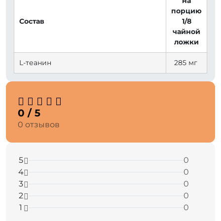
на
порцию
Состав
1/8
чайной
ложки
L-теанин
285 мг
0 / 5
0 отзывов
5
0
4
0
3
0
2
0
1
0