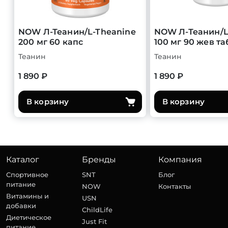
NOW Л-Теанин/L-Theanine
NOW Л-Теанин/L
200 мг 60 капс
100 мг 90 жев та
Теанин
Теанин
1 890 ₽
1 890 ₽
В корзину
В корзину
Каталог
Бренды
Компания
Спортивное
SNT
Блог
питание
NOW
Контакты
Витамины и
USN
добавки
ChildLife
Диетическое
Just Fit
питание