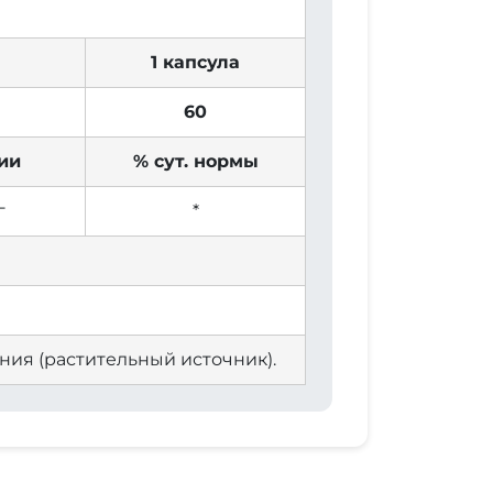
1 капсула
60
ии
% сут. нормы
г
*
ния (растительный источник).