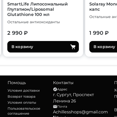
SmartLife Липосомальный
Solaray Mon
Глутатион/Liposomal
капс
Glutathione 100 мл
Остальные ан
Остальные антиоксиданты
2 990 ₽
1 990 ₽
В корзину
В корзину
Помощь
Контакты
П
Адрес
Х
Условия доставки
г. Сургут, Проспект
П
Возврат товара
Ленина 26
Условия оплаты
Почта
Пользовательское
Achillesshops@gmail.com
соглашение