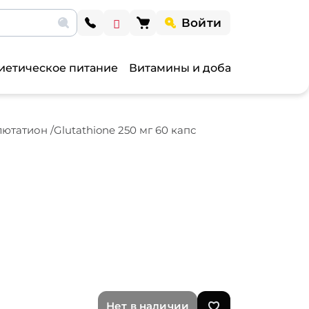
Войти
иетическое питание
Витамины и добавки
Витами
татион /Glutathione 250 мг 60 капс
Нет в наличии