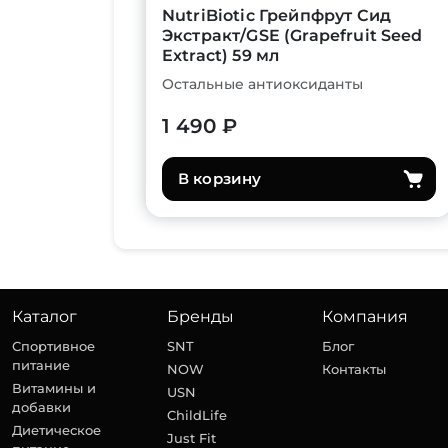
NutriBiotic Грейпфрут Сид
Экстракт/GSE (Grapefruit Seed
Extract) 59 мл
Остальные антиоксиданты
1 490 ₽
В корзину
Каталог
Бренды
Компания
Спортивное
SNT
Блог
питание
NOW
Контакты
Витамины и
USN
добавки
ChildLife
Диетическое
Just Fit