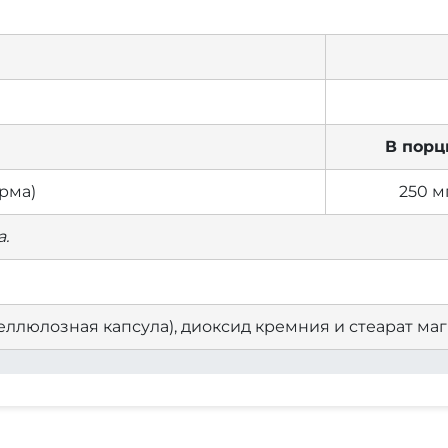
В порц
рма)
250 м
.
еллюлозная капсула), диоксид кремния и стеарат маг