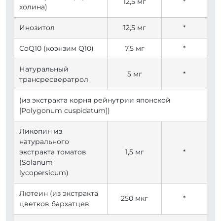
12,5 мг
*
холина)
Инозитол
12,5 мг
*
CoQ10 (коэнзим Q10)
7,5 мг
*
Натуральный
5 мг
*
трансресвератрол
(из экстракта корня рейнутрии японской
[Polygonum cuspidatum])
Ликопин из
натурального
экстракта томатов
1,5 мг
*
(Solanum
lycopersicum)
Лютеин (из экстракта
250 мкг
*
цветков бархатцев