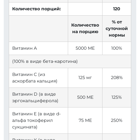
Количество порций:
120
% от
Количество
суточной
на порцию
нормы
Витамин A
5000 МЕ
100%
(100% в виде бета-каротина)
Витамин С (из
125 мг
208%
аскорбата кальция)
Витамин D (в виде
500 МЕ
125%
эргокальциферола)
Витамин E (в виде d-
альфа токоферил
75 МЕ
250%
сукцината)