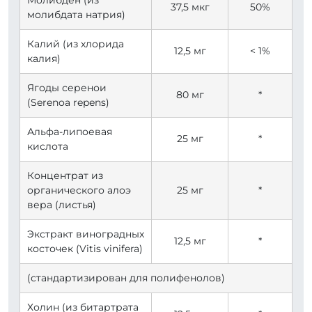
Молибден (из
37,5 мкг
50%
молибдата натрия)
Калий (из хлорида
12,5 мг
< 1%
калия)
Ягоды серенои
80 мг
*
(Serenoa repens)
Альфа-липоевая
25 мг
*
кислота
Концентрат из
органического алоэ
25 мг
*
вера (листья)
Экстракт виноградных
12,5 мг
*
косточек (Vitis vinifera)
(стандартизирован для полифенолов)
Холин (из битартрата