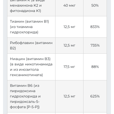
Витамин K (в виде
менахинона K2 и
40 мкг
50%
фитонадиона K1)
Тиамин (витамин B1)
(из тиамина
12,5 мг
833%
гидрохлорида)
Рибофлавин (витамин
12,5 мг
735%
B2)
Ниацин (витамин B3)
(в виде никотинамида
17,5 мг
88%
и из инозитола
гексаникотината)
Витамин B6 (из
пиридоксина
гидрохлорида и
12,5 мг
625%
пиридоксаль-5-
фосфата [P-5-P])