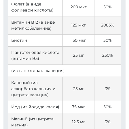
Фолат (в виде
200 мкг
50%
фолиевой кислоты)
Витамин B12 (в виде
125 мкг
2083%
метилкобаламина)
Биотин
150 мкг
50%
Пантотеновая кислота
25 мг
250%
(витамин B5)
(из пантотената кальция)
Кальций (из
аскорбата кальция и
25 мг
3%
цитрата кальция)
Йод (из йодида калия)
75 мкг
50%
Магний (из цитрата
12,5 мг
3%
магния)