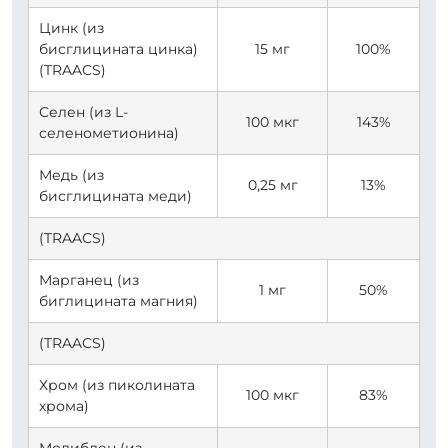
Цинк (из
бисглицината цинка)
15 мг
100%
(TRAACS)
Селен (из L-
100 мкг
143%
селенометионина)
Медь (из
0,25 мг
13%
бисглицината меди)
(TRAACS)
Марганец (из
1 мг
50%
биглицината магния)
(TRAACS)
Хром (из пиколината
100 мкг
83%
хрома)