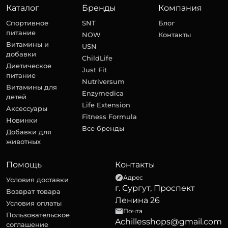
Каталог
Бренды
Компания
Спортивное
SNT
Блог
питание
NOW
Контакты
Витамины и
USN
добавки
ChildLife
Диетическое
Just Fit
питание
Nutriversum
Витамины для
Enzymedica
детей
Life Extension
Аксессуары
Fitness Formula
Новинки
Все бренды
Добавки для
животных
Помощь
Контакты
Адрес
Условия доставки
г. Сургут, Проспект
Возврат товара
Ленина 26
Условия оплаты
Почта
Пользовательское
Achillesshops@gmail.com
соглашение