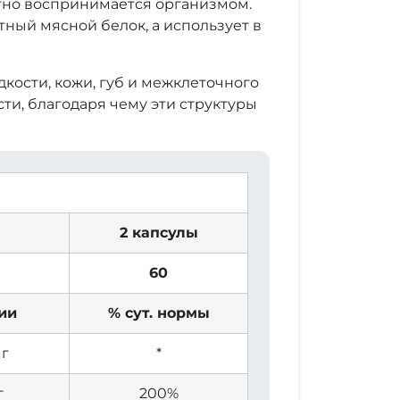
ятно воспринимается организмом.
тный мясной белок, а использует в
дкости, кожи, губ и межклеточного
ти, благодаря чему эти структуры
2 капсулы
60
ии
% сут. нормы
мг
*
г
200%