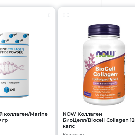
0
й коллаген/Marine
NOW Коллаген
 гр
БиоЦелл/Biocell Collagen 1
капс
Коллаген