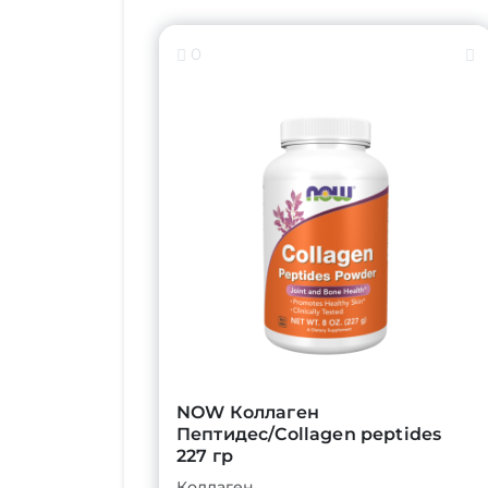
0
NOW Коллаген
Пептидес/Collagen peptides
227 гр
Коллаген