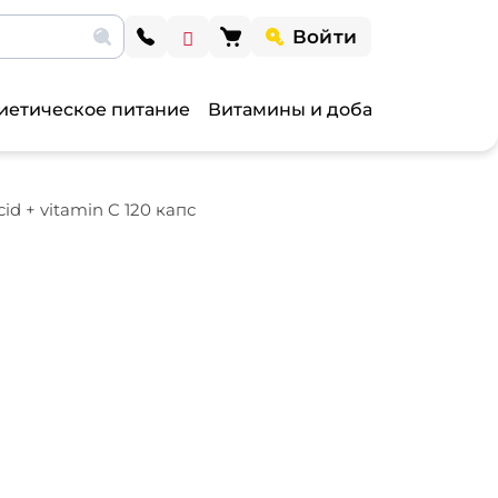
Войти
иетическое питание
Витамины и добавки
Витами
id + vitamin C 120 капс