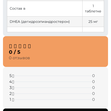
1
Состав в
таблетке
DHEA (дегидроэпиандростерон)
25 мг
0 / 5
0 отзывов
5
0
4
0
3
0
2
0
1
0