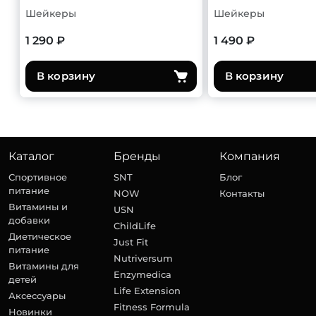
Шейкеры
Шейкеры
1 290 ₽
1 490 ₽
В корзину
В корзину
Каталог
Бренды
Компания
Спортивное
SNT
Блог
питание
NOW
Контакты
Витамины и
USN
добавки
ChildLife
Диетическое
Just Fit
питание
Nutriversum
Витамины для
Enzymedica
детей
Life Extension
Аксессуары
Fitness Formula
Новинки