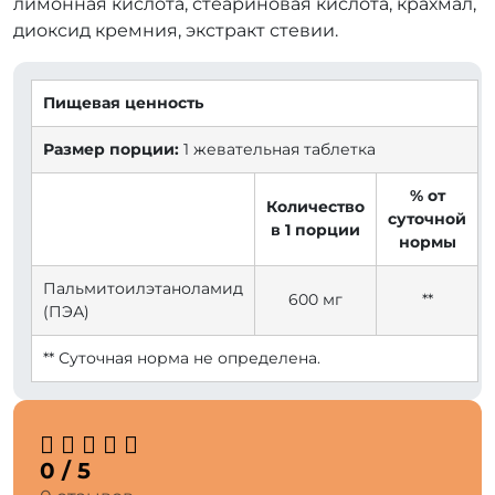
лимонная кислота, стеариновая кислота, крахмал,
диоксид кремния, экстракт стевии.
Пищевая ценность
Размер порции:
1 жевательная таблетка
% от
Количество
суточной
в 1 порции
нормы
Пальмитоилэтаноламид
600 мг
**
(ПЭА)
** Суточная норма не определена.
0 / 5