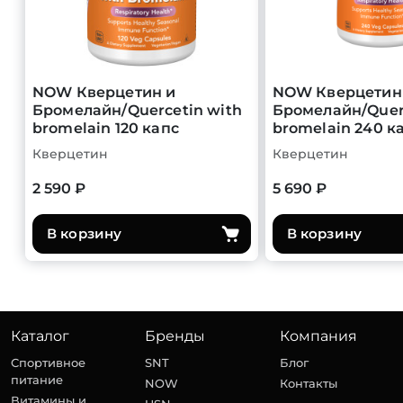
NOW Кверцетин и
NOW Кверцетин
Бромелайн/Quercetin with
Бромелайн/Quer
bromelain 120 капс
bromelain 240 к
Кверцетин
Кверцетин
2 590 ₽
5 690 ₽
В корзину
В корзину
Каталог
Бренды
Компания
Спортивное
SNT
Блог
питание
NOW
Контакты
Витамины и