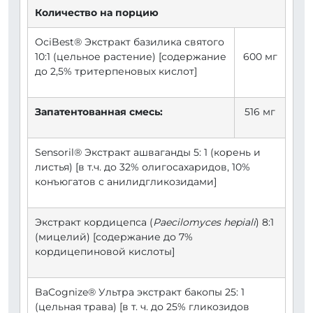
Количество на порцию
OciBest® Экстракт базилика святого
10:1 (цельное растение) [содержание
600 мг
до 2,5% тритерпеновых кислот]
Запатентованная смесь:
516 мг
Sensoril® Экстракт ашваганды 5: 1 (корень и
листья) [в т.ч. до 32% олигосахаридов, 10%
конъюгатов с анилидгликозидами]
Экстракт кордицепса (
Paecilomyces hepiali
) 8:1
(мицелий) [содержание до 7%
кордицепиновой кислоты]
BaCognize® Ультра экстракт бакопы 25: 1
(цельная трава) [в т. ч. до 25% гликозидов