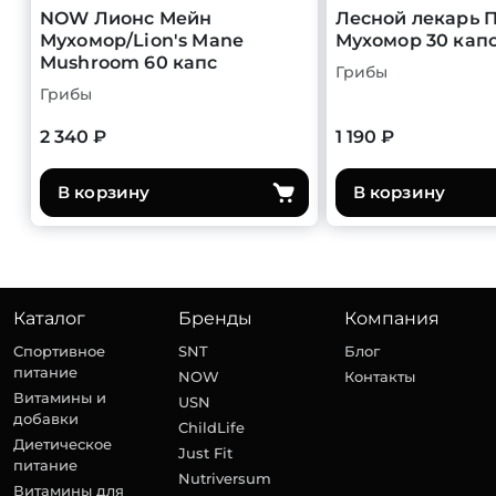
NOW Лионс Мейн
Лесной лекарь 
Мухомор/Lion's Mane
Мухомор 30 кап
Mushroom 60 капс
Грибы
Грибы
2 340 ₽
1 190 ₽
В корзину
В корзину
Каталог
Бренды
Компания
Спортивное
SNT
Блог
питание
NOW
Контакты
Витамины и
USN
добавки
ChildLife
Диетическое
Just Fit
питание
Nutriversum
Витамины для