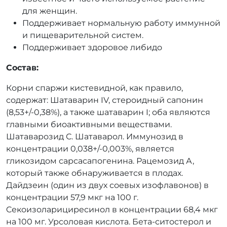
для женщин.
Поддерживает нормальную работу иммунной
и пищеварительной систем.
Поддерживает здоровое либидо
Состав:
Корни спаржи кистевидной, как правило,
содержат: Шатаварин IV, стероидный сапонин
(8,53+/-0,38%), а также шатаварин I; оба являются
главными биоактивными веществами.
Шатаварозид С. Шатаварол. Иммунозид в
концентрации 0,038+/-0,003%, является
гликозидом сарсасапогенина. Рацемозид А,
который также обнаруживается в плодах.
Дайдзеин (один из двух соевых изофлавонов) в
концентрации 57,9 мкг на 100 г.
Cекоизоларициресинол в концентрации 68,4 мкг
на 100 мг. Урсоловая кислота. Бета-ситостерол и