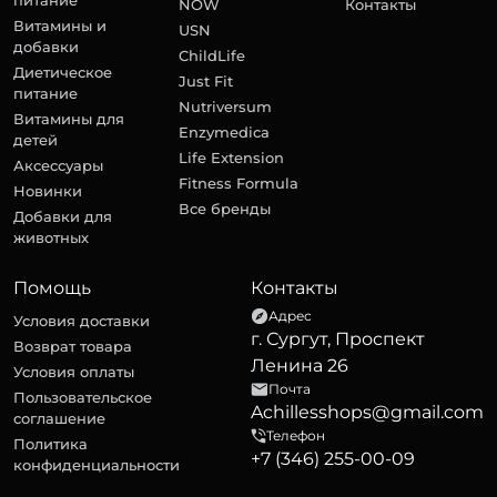
питание
NOW
Контакты
Витамины и
USN
добавки
ChildLife
Диетическое
Just Fit
питание
Nutriversum
Витамины для
Enzymedica
детей
Life Extension
Аксессуары
Fitness Formula
Новинки
Все бренды
Добавки для
животных
Помощь
Контакты
Адрес
Условия доставки
г. Сургут, Проспект
Возврат товара
Ленина 26
Условия оплаты
Почта
Пользовательское
Achillesshops@gmail.com
соглашение
Телефон
Политика
+7 (346) 255-00-09
конфиденциальности